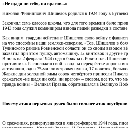
«Не щадя ни себя, ни врагов...»
Николай Филиппович Шишелов родился в 1924 году в Бугаевск
Закончил семь классов школы, что для того времени было при
1943 года служил командиром взвода пешей разведки в составе
Как видим, гвардии лейтенант Шишелов свою войну с фашистами
на что способны наши земляки-северяне. «Тов. Шишелов в боях 
Тулинского района Ровненской области он со своим взводом в
захватил при этом пушку, автомашину, 12 винтовок и другие т
В ночь на 2 февраля 1944 года в боях за г. Ровно тов. Шишел
противника. Расположил свой взвод на перекрёстке дорог и в
автомашин, одна 75-миллиметровая пушка, 17 повозок, большое
Жаркие дни холодной зимы сорок четвёртого принесли Никол
сражаться «не щадя ни себя, ни врагов» – словом, всё то, что 
правда войны – Великая Правда, обратившаяся в Великую Побе
Почему атаки перьевых ручек были сильнее атак ноутбуков
О сражениях, развернувшихся в январе-феврале 1944 года, пис