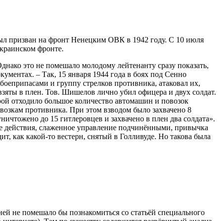
ыл призван на фронт Ненецким ОВК в 1942 году. С 10 июля
Украинском фронте.
днако это не помешало молодому лейтенанту сразу показать,
ументах. – Так, 15 января 1944 года в боях под Сенно
боеприпасами и группу стрелков противника, атаковал их,
взяты в плен. Тов. Шишелов лично убил офицера и двух солдат.
орой отходило большое количество автомашин и повозок
возкам противника. При этом взводом было захвачено 8
ичтожено до 15 гитлеровцев и захвачено в плен два солдата».
е действия, слаженное управление подчинёнными, привычка
ит, как какой-то вестерн, снятый в Голливуде. Но такова была
дней не помешало бы познакомиться со статьёй специального