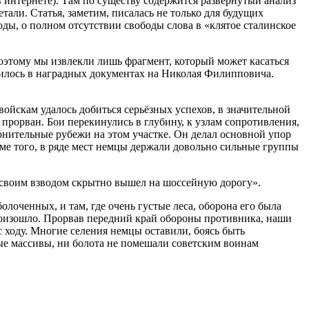
 интернете). Там по существу содержится развёрнутый анализ
ли. Статья, заметим, писалась не только для будущих
годы, о полном отсутствии свободы слова в «клятое сталинское
оэтому мы извлекли лишь фрагмент, который может касаться
орилось в наградных документах на Николая Филипповича.
войскам удалось добиться серьёзных успехов, в значительной
рорван. Бои перекинулись в глубину, к узлам сопротивления,
ронительные рубежи на этом участке. Он делал основной упор
ме того, в ряде мест немцы держали довольно сильные группы
со своим взводом скрытно вышел на шоссейную дорогу».
лоченных, и там, где очень густые леса, оборона его была
роизошло. Прорвав передний край обороны противника, наши
 ходу. Многие селения немцы оставили, боясь быть
е массивы, ни болота не помешали советским воинам