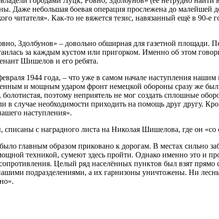
ладели городами Луцк, Ровно, Здолбунов» (её нетрудно найти в
. Даже небольшая боевая операция прослежена до малейшей дета
ого читателя». Как-то не вяжется тезис, навязанный ещё в 90-е 
овно, Здолбунов» – довольно обширная для газетной площади. П
ь таилась за каждым кустом или пригорком. Именно об этом гов
енант Шишелов и его ребята.
февраля 1944 года, – что уже в самом начале наступления нашим 
енным и мощным ударом фронт немецкой обороны сразу же был п
 болотистая, поэтому неприятель не мог со­здать сплошные обо
и в случае необходимости приходить на помощь друг другу. Кро
 нашего наступления».
бы, списаны с наградного листа на Николая Шишелова, где он «
ыло главным образом приковано к дорогам. В местах сильно забо
мощной техникой, сумеют здесь пройти. Однако именно это и п
сопротивления. Целый ряд населённых пунктов был взят прямо с
нашими подразделениями, а их гарнизоны уничтожены. Ни лесны
но».