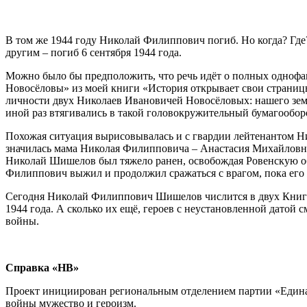
В том же 1944 году Николай Филиппович погиб. Но когда? Где?
другим – погиб 6 сентября 1944 года.
Можно было бы предположить, что речь идёт о полных однофа
Новосёловы» из моей книги «История открывает свои страницы
личности двух Николаев Ивановичей Новосёловых: нашего земл
иной раз втягивались в такой головокружительный бумаго­обор
Похожая ситуация вырисовывалась и с гвардии лейтенантом Ни
значилась мама Николая Филипповича – Анастасия Михайловна,
Николай Шишелов был тяжело ранен, освобождая Ровенскую обла
Филиппович выжил и продолжил сражаться с врагом, пока его ж
Сегодня Николай Филиппович Шишелов числится в двух Книгах 
1944 года. А сколько их ещё, героев с неустановленной датой
войны.
Справка «НВ»
Проект инициирован региональным отделением партии «Единая 
войны мужество и героизм.