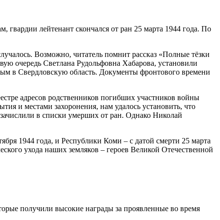
, гвардии лейтенант скончался от ран 25 марта 1944 года. По
лучалось. Возможно, читатель помнит рассказ «Полные тёзки
рвую очередь Светлана Рудольфовна Хабарова, установили
ивым в Свердловскую область. Документы фронтового времени
еестре адресов родственников погибших участников войны
тия и местами захоронения, нам удалось установить, что
о зачислили в списки умерших от ран. Однако Николай
бря 1944 года, и Республики Коми – с датой смерти 25 марта
ического ухода наших земляков – героев Великой Отечественной
оторые получили высокие награды за проявленные во время