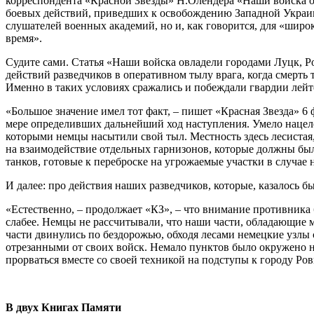
корреспондента «Красной Звезды» Н.Олендера «Наши войска ов
боевых действий, приведших к освобождению Западной Украины
слушателей военных академий, но и, как говорится, для «широк
время».
Судите сами. Статья «Наши войска овладели городами Луцк, Р
действий разведчиков в оперативном тылу врага, когда смерт
Именно в таких условиях сражались и побеждали гвардии лейт
«Большое значение имел тот факт, – пишет «Красная Звезда» 6 
мере определивших дальнейший ход наступления. Умело нацел
которыми немцы насытили свой тыл. Местность здесь лесистая,
на взаимодействие отдельных гарнизонов, которые должны был
танков, готовые к переброске на угрожаемые участки в случае
И далее: про действия наших разведчиков, которые, казалось 
«Естественно, – продолжает «КЗ», – что внимание противника б
слабее. Немцы не рассчитывали, что наши части, обладающие 
части двинулись по бездорожью, обходя лесами немецкие узлы 
отрезанными от своих войск. Немало пунктов было окружено 
прорваться вместе со своей техникой на подступы к городу Ров
В двух Книгах Памяти