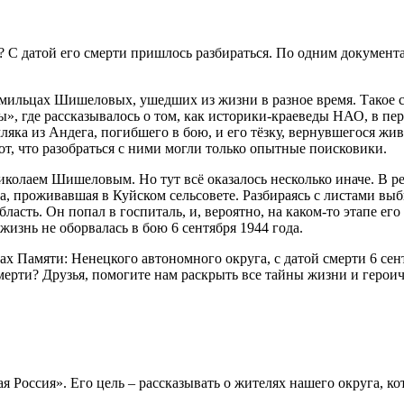
 С датой его смерти пришлось разбираться. По одним документам
мильцах Шишеловых, ушедших из жизни в разное время. Такое с
», где рассказывалось о том, как историки-краеведы НАО, в пе
яка из Андега, погибшего в бою, и его тёзку, вернувшегося ж
от, что разобраться с ними могли только опытные поисковики.
колаем Шишеловым. Но тут всё оказалось несколько иначе. В р
 проживавшая в Куйском сельсовете. Разбираясь с листами выбы
сть. Он попал в госпиталь, и, вероятно, на каком-то этапе ег
изнь не оборвалась в бою 6 сентября 1944 года.
Памяти: Ненецкого автономного округа, с датой смерти 6 сентя
 смерти? Друзья, помогите нам раскрыть все тайны жизни и геро
Россия». Его цель – рассказывать о жителях нашего округа, к