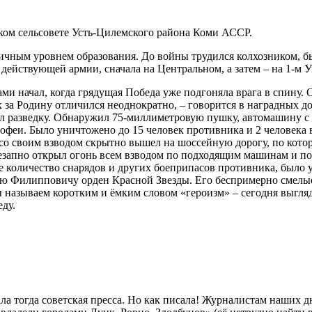
ом сельсовете Усть-Цилемского района Коми АССР.
личным уровнем образования. До войны трудился колхозником, б
 действующей армии, сначала на Центральном, а затем – на 1-м 
 начал, когда грядущая Победа уже подгоняла врага в спину. О
за Родину отличился неоднократно, – говорится в наградных док
ёл разведку. Обнаружил 75-миллиметровую пушку, автомашину с 
рофеи. Было уничтожено до 15 человек противника и 2 человека 
ов со своим взводом скрытно вышел на шоссейную дорогу, по кот
незапно открыл огонь всем взводом по подходящим машинам и по
 количество снарядов и других боеприпасов противника, было ун
аю Филипповичу орден Красной Звезды. Его беспримерно смелы
мы называем коротким и ёмким словом «героизм» – сегодня выгляд
ду.
ала тогда советская пресса. Но как писала! Журналистам наших 