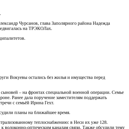
.
лександр Чурсанов, глава Заполярного района Надежда
редвигалась на ТРЭКОЛах.
ципалитетов.
уги Вокуевы остались без жилья и имущества перед
 сыновей – на фронтах специальной военной операции. Семье
ороне. Ранее дала поручение заместителям поддержать
стречи с семьёй Ирина Гехт.
бсудили планы на ближайшее время.
нтрализованному теплоснабжению: в Неси их уже 128.
 к волоконно-оптическим каналам связи. Также обсудили тему