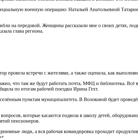
специальную военную операцию: Натальей Анатольевной Татари
 на передовой. Женщины рассказали мне о своих детях, подели
азала глава региона.
р провела встречи с жителями, а также оценила, как выполняю
но, что там же будут работать почта, МФЦ и библиотека. Всё в 
бщила по итогам рабочей поездки Ирина Гехт.
аселённым пунктам муниципалитета. В Волоковой будет провед
вопросов, которые касаются подвоза в школу детей, оборудован
нятий пенсионеров.
теприимные люди, а вся рабочая командировка проходит продукт
хт.