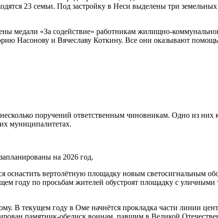
ятся 23 семьи. Под застройку в Неси выделены три земельных у
учены медали «За содействие» работникам жилищно-коммунально
орию Насонову и Вячеславу Коткину. Все они оказывают помощ
 несколько поручений ответственным чиновникам. Одно из них к
оих муниципалитетах.
 запланированы на 2026 год.
ется оснастить вертолётную площадку новым светосигнальным обо
щем году по просьбам жителей обустроят площадку с уличными 
ому. В текущем году в Оме начнётся прокладка части линии це
тирован памятник-обелиск воинам, павшим в Великой Отечествен