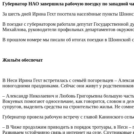
Губернатор НАО завершила рабочую поездку по западной ча
За шесть дней Ирина Гехт посетила населённые пункты Шоинск
В поездке с губернатором работали депутат Государственной 
Михайлова, руководители профильных департаментов окружн
В прошлом номере мы писали об итогах поездки в Шоинский се
Жильём обеспечат
В Неси Ирина Гехт встретилась с семьёй погорельцев – Алек
новогодними праздниками. Сейчас они живут у родственников
– Александр Николаевич и Любовь Григорьевна большую часть 
Вокуевых помогают односельчане, как говорится, словом и дел
супругов, выделить средства на строительство жилья. Не сомнев
Губернатор провела рабочую встречу с главой Канинского сел
– В Чиже продолжим приводить в порядок тротуары, в Неси –
Развиваем устойчивую связь и интернет на селе. Спутниковые