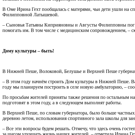
В Оме Ирина Гехт пообщалась с матерями, чьи дети ушли на 
Филипповной Латышевой.
– Сыновья Татьяны Киприяновны и Августы Филипповны погибли
помогать им. В том числе с медицинским сопровождением, – ск
Дому культуры – быть!
В Нижней Пеше, Волоковой, Белушье и Верхней Пеше губернато
– В этом году начнём строить Дом культуры в Нижней Пеше. Важ
году мы планируем построить в селе новую амбулаторию, – соо
По просьбам жителей приняты также решения по остальным н
подготовят в этом году, а в следующем выполнят работы.
В Верхней Пеше, по словам губернатора, было больше частных 
деревню летом, использования спортивного зала школы для за
– Все эти вопросы будем решать. Отмечу, что здесь очень гос
за шагом улучшать жизнь наших жителей, – отметила Ирина Ге