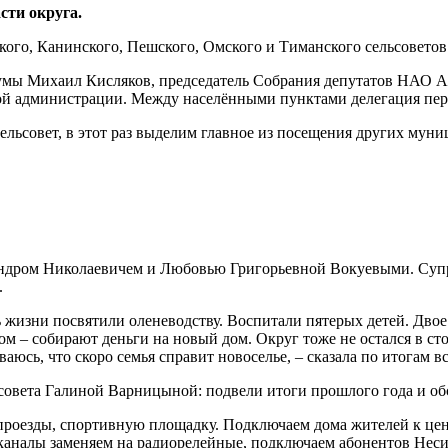
сти округа.
ого, Канинского, Пешского, Омского и Тиманского сельсоветов
думы Михаил Кисляков, председатель Собрания депутатов НАО А
ой администрации. Между населёнными пунктами делегация пе
льсовет, в этот раз выделим главное из посещения других муни
сандром Николаевичем и Любовью Григорьевной Вокуевыми. Супр
.
жизни посвятили оленеводству. Воспитали пятерых детей. Двое
ом – собирают деньги на новый дом. Округ тоже не остался в ст
аюсь, что скоро семья справит новоселье, – сказала по итогам в
ьсовета Галиной Варницыной: подвели итоги прошлого года и о
 проезды, спортивную площадку. Подключаем дома жителей к це
 каналы заменяем на радиорелейные, подключаем абонентов Неси