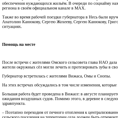
обеспечения нуждающихся жильём. В очереди по соцнайму наход
региона в своём официальном канале в MAX.
Также во время рабочей поездки губернатора в Несь были вр
Анатолию Канюкову, Сергею Жохееву, Сергею Канюкову, Григ
ситуациях.
Помощь на месте
После встречи с жителями Омского сельсовета глава НАО дала
жители окружных сёл могли лечить и протезировать зубы в св
Губернатор встретилась с жителями Вижаса, Омы и Снопы.
На этих встречах обсуждались в том числе изменения, которые
Большая работа будет проведена в Вижасе: в августе планиру
ожидания воздушных судов. Помимо этого, в деревне в следую
здравпункта.
– Поэтапно переходим от печного отопления к централизованн
сельского поселения на территории села должен быть отремон