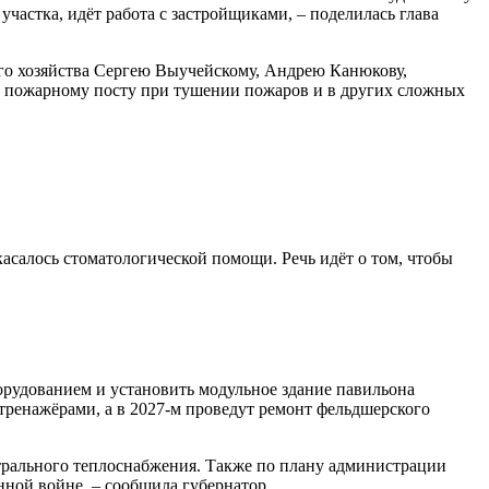
частка, идёт работа с застройщиками, – поделилась глава
го хозяйства Сергею Выучейскому, Андрею Канюкову,
ь пожарному посту при тушении пожаров и в других сложных
асалось стоматологической помощи. Речь идёт о том, чтобы
рудованием и установить модульное здание павиль­она
тренажёрами, а в 2027-м проведут ремонт фельдшерского
нтрального теплоснабжения. Также по плану администрации
ной войне, – сообщила губернатор.