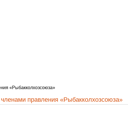
ения «Рыбакколхозсоюза»
с членами правления «Рыбакколхозсоюза»