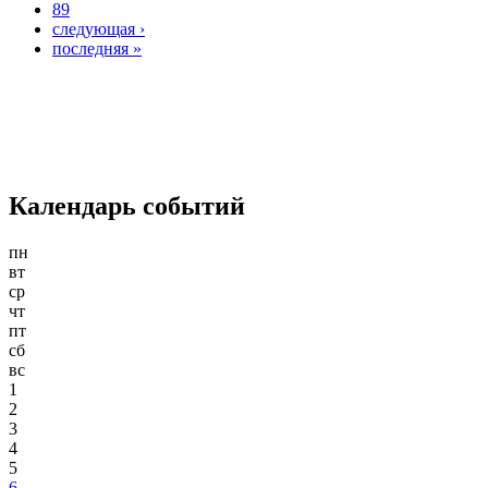
89
следующая ›
последняя »
Календарь событий
пн
вт
ср
чт
пт
сб
вс
1
2
3
4
5
6