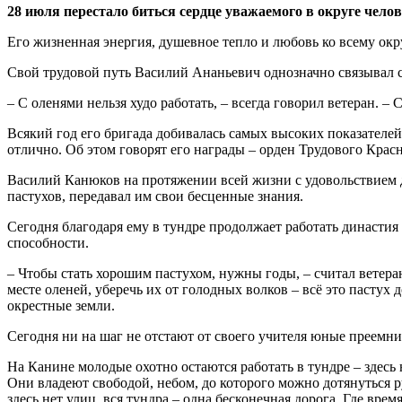
28 июля перестало биться сердце уважаемого в округе чел
Его жизненная энергия, душевное тепло и любовь ко всему ок
Свой трудовой путь Василий Ананьевич однозначно связывал с
– С оленями нельзя худо работать, – всегда говорил ветеран. – 
Всякий год его бригада добивалась самых высоких показателе
отлично. Об этом говорят его награды – орден Трудового Крас
Василий Канюков на протяжении всей жизни с удовольствием
пастухов, передавал им свои бесценные знания.
Сегодня благодаря ему в тундре продолжает работать династ
способности.
– Чтобы стать хорошим пастухом, нужны годы, – считал ветеран
месте оленей, уберечь их от голодных волков – всё это пастух
окрестные земли.
Сегодня ни на шаг не отстают от своего учителя юные преемни
На Канине молодые охотно остаются работать в тундре – здесь 
Они владеют свободой, небом, до которого можно дотянуться ру
здесь нет улиц, вся тундра – одна бесконечная дорога. Где вре