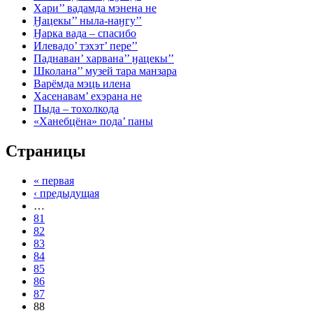
Хари’’ вадамда мэнена не
Ӈацекы’’ ныла-наӈгу’’
Ӈарка вада – спасибо
Илевадо’ тэхэт’ пере’’
Паднаван’ харвана’’ ӈацекы’’
Школана’’ музей тара манзара
Варёмда мэць илена
Хасенавам’ ехэрана не
Пыда – тохолкода
«Ханебцёна» пода’ паны
Страницы
« первая
‹ предыдущая
…
81
82
83
84
85
86
87
88