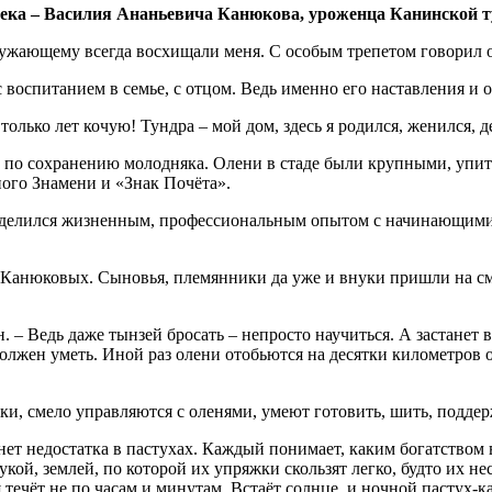
овека – Василия Ананьевича Канюкова, уроженца Канинской т
ружающему всегда восхищали меня. С особым трепетом говорил о
 воспитанием в семье, с отцом. Ведь именно его наставления и 
Столько лет кочую! Тундра – мой дом, здесь я родился, женился, 
й по сохранению молодняка. Олени в стаде были крупными, упит
ного Знамени и «Знак Почёта».
 делился жизненным, профессиональным опытом с начинающими 
ия Канюковых. Сыновья, племянники да уже и внуки пришли на 
. – Ведь даже тынзей бросать – непросто научиться. А застанет 
 должен уметь. Иной раз олени отобьются на десятки километров 
ки, смело управляются с оленями, умеют готовить, шить, поддерж
нет недостатка в пастухах. Каждый понимает, каким богатством в
кой, землей, по которой их упряжки скользят легко, будто их не
мя течёт не по часам и минутам. Встаёт солнце, и ночной пастух