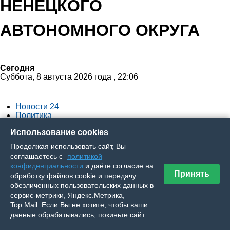
НЕНЕЦКОГО
АВТОНОМНОГО ОКРУГА
Сегодня
Суббота, 8 августа 2026 года , 22:06
Новости 24
Политика
Экономика
Использование cookies
Общество
Спорт
Продолжая использовать сайт, Вы
Культура
соглашаетесь с
политикой
Происшествия
конфиденциальности
и даёте согласие на
Ялумд’’
Принять
обработку файлов cookie и передачу
обезличенных пользовательских данных в
Вы здесь
сервис-метрики, Яндекс.Метрика,
Top.Mail. Если Вы не хотите, чтобы ваши
данные обрабатывались, покиньте сайт.
Главная