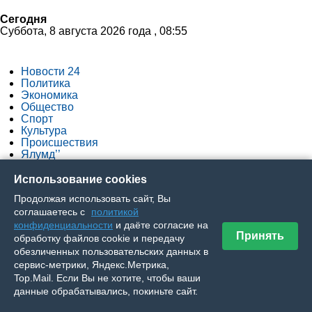
Сегодня
Суббота, 8 августа 2026 года , 08:55
Новости 24
Политика
Экономика
Общество
Спорт
Культура
Происшествия
Ялумд’’
Использование cookies
Вы здесь
Продолжая использовать сайт, Вы
соглашаетесь с
политикой
конфиденциальности
и даёте согласие на
Главная
Принять
обработку файлов cookie и передачу
»
обезличенных пользовательских данных в
Выпуск № 118 (21748) от 25 октября 2025 г.
сервис-метрики, Яндекс.Метрика,
»
Top.Mail. Если Вы не хотите, чтобы ваши
Разных народов большая семья
данные обрабатывались, покиньте сайт.
Разных народов большая семья