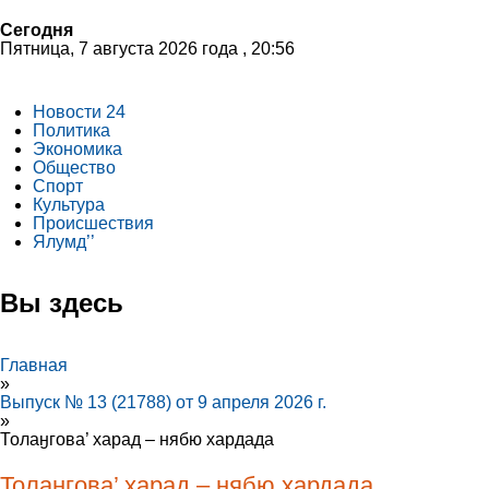
Сегодня
Пятница, 7 августа 2026 года , 20:56
Новости 24
Политика
Экономика
Общество
Спорт
Культура
Происшествия
Ялумд’’
Вы здесь
Главная
»
Выпуск № 13 (21788) от 9 апреля 2026 г.
»
Толаӈгова’ харад – нябю хардада
Толаӈгова’ харад – нябю хардада