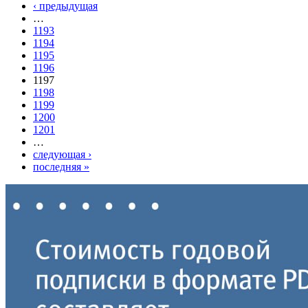
‹ предыдущая
…
1193
1194
1195
1196
1197
1198
1199
1200
1201
…
следующая ›
последняя »