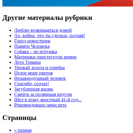
Другие материалы рубрики
Люблю возвращаться домой
Ах, война, что ты сделала, подлая!
Город новостроек
Памяти Человека
Собака – не игрушка
Матрешки пристегнули ремни
Лето Тимана
Урожай золота и серебра
Целое море цветов
Неравнодушный человек
Спасибо, солдат!
Загубленная жизнь
Смерть за полярным кругом
Шел в атаку яростный 41-й год...
Рекомендовано зачислить
Страницы
« первая