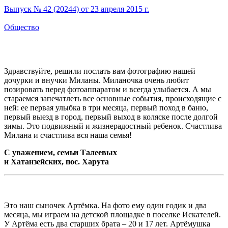
Выпуск № 42 (20244) от 23 апреля 2015 г.
Общество
Здравствуйте, решили послать вам фотографию нашей
дочурки и внучки Миланы. Миланочка очень любит
позировать перед фотоаппаратом и всегда улыбается. А мы
стараемся запечатлеть все основные события, происходящие с
ней: ее первая улыбка в три месяца, первый поход в баню,
первый выезд в город, первый выход в коляске после долгой
зимы. Это подвижный и жизнерадостный ребенок. Счастлива
Милана и счастлива вся наша семья!
С уважением, семьи Талеевых
и Хатанзейских, пос. Харута
Это наш сыночек Артёмка. На фото ему один годик и два
месяца, мы играем на детской площадке в поселке Искателей.
У Артёма есть два старших брата – 20 и 17 лет. Артёмушка