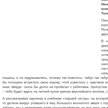
Нен
ком
Тел
Око
кор
Рог
дву
В н
де
наз
хо
пре
нах
па
наз
пацаны, и не задумывались, почему так повелось: табун так табу
бы поскорее встретить свою корову, чтоб усвистать с чувством и
зная твёрдо: сколь бы долго ни пробегал с ребятами, пропусти
– тебя будет ждать на летней кухне кринка вкуснейшего молока, 
А рассматривая картинку в учебнике старшей сестры, на которо
то делали вокруг упавшего в яму большого мохнатого зверя с 
зубами, мы с приятелем даже посочувствовали: ну вот, мол, не 