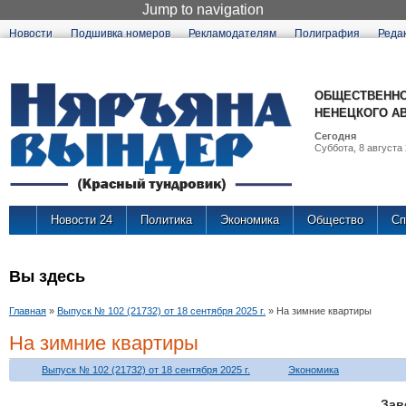
Jump to navigation
Новости
Подшивка номеров
Рекламодателям
Полиграфия
Реда
ОБЩЕСТВЕННО
НЕНЕЦКОГО А
Сегодня
Суббота, 8 августа 
Новости 24
Политика
Экономика
Общество
Сп
Вы здесь
Главная
»
Выпуск № 102 (21732) от 18 сентября 2025 г.
»
На зимние квартиры
На зимние квартиры
Выпуск № 102 (21732) от 18 сентября 2025 г.
Экономика
За