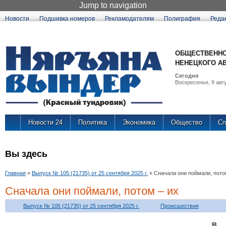
Jump to navigation
Новости
Подшивка номеров
Рекламодателям
Полиграфия
Реда
ОБЩЕСТВЕННО
НЕНЕЦКОГО А
Сегодня
Воскресенье, 9 авгу
Новости 24
Политика
Экономика
Общество
Сп
Вы здесь
Главная
»
Выпуск № 105 (21735) от 25 сентября 2025 г.
»
Сначала они поймали, пото
Сначала они поймали, потом – их
Выпуск № 105 (21735) от 25 сентября 2025 г.
Происшествия
В 