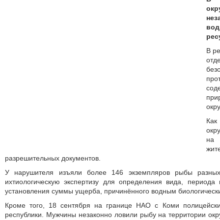
окр
не
во
рес
В р
от
б
про
со
при
окр
Как
окр
на 
жит
разрешительных документов.
У нарушителя изъяли более 146 экземпляров рыбы разных
ихтиологическую экспертизу для определения вида, периода 
установления суммы ущерба, причинённого водным биологическ
Кроме того, 18 сентября на границе НАО с Коми полицейск
республики. Мужчины незаконно ловили рыбу на территории окру