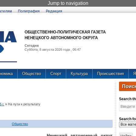
Jump to navigation
ателям
Полиграфия
Редакция
ОБЩЕСТВЕННО-ПОЛИТИЧЕСКАЯ ГАЗЕТА
НЕНЕЦКОГО АВТОНОМНОГО ОКРУГА
Сегодня
Суббота, 8 августа 2026 года , 06:47
номика
Общество
Спорт
Культура
Происшествия
Я
Поиск
Search thi
 г.
»
На пути к результату
Search fo
Общество
Ненецкий автономный округ