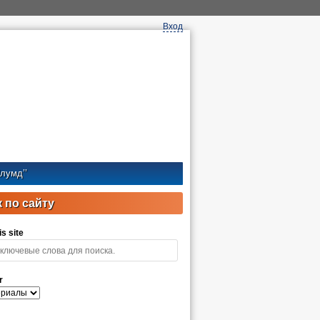
Вход
лумд’’
 по сайту
s site
r