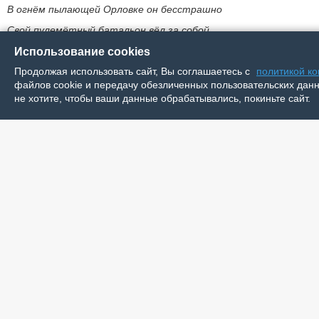
В огнём пылающей Орловке он бесстрашно
Свой пулемётный батальон вёл за собой.
Использование cookies
Навечно юным в нашей памяти остался –
Продолжая использовать сайт, Вы соглашаетесь с
политикой к
файлов cookie и передачу обезличенных пользовательских данны
В сорок втором году он без вести пропал.
не хотите, чтобы ваши данные обрабатывались, покиньте сайт.
И пусть Победы он великой не дождался,
Но Сталинград в тяжёлой битве отстоял.
Правнук 1:
Погиб мой прадед на Донбассе, отражая
Налёт фашистских самолётов из ружья,
Обоз мальчишек-новобранцев защищая…
Об этом с гордостью расскажет вся семья.
Негромкий подвиг тот вовек я не забуду,