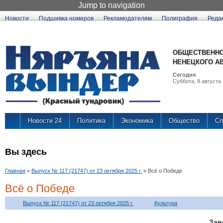
Jump to navigation
Новости
Подшивка номеров
Рекламодателям
Полиграфия
Реда
ОБЩЕСТВЕННО
НЕНЕЦКОГО А
Сегодня
Суббота, 8 августа 
Новости 24
Политика
Экономика
Общество
Сп
Вы здесь
Главная
»
Выпуск № 117 (21747) от 23 октября 2025 г.
»
Всё о Победе
Всё о Победе
Выпуск № 117 (21747) от 23 октября 2025 г.
Культура
Зав