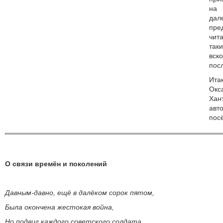
на 
да
пр
чит
так
вс
пос
Ита
Окс
Хан
авт
пос
О связи времён и поколений
Давным-давно, ещё в далёком сорок пятом,
Была окончена жестокая война,
Но подвиг каждого советского солдата