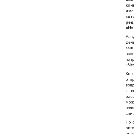
ко
им
ко
ред
«Ня
Раз
Ве
защ
все
пат
«Чт
Кое
отп
вов
к с
ра
мо
важ
спи
Но о
авт
при