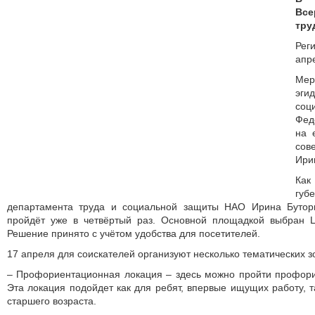
Вс
тру
Рег
апр
Мер
эги
соц
Фед
на 
сов
Ири
Как
губ
департамента труда и социальной защиты НАО Ирина Бутори
пройдёт уже в четвёртый раз. Основной площадкой выбран Ц
Решение принято с учётом удобства для посетителей.
17 апреля для соискателей организуют несколько тематических з
– Профориентационная локация – здесь можно пройти профори
Эта локация подойдет как для ребят, впервые ищущих работу, т
старшего возраста.