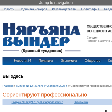
Jump to navigation
Новости
Подшивка номеров
Рекламодателям
Полиграфия
Реда
ОБЩЕСТВЕННО
НЕНЕЦКОГО А
Сегодня
Четверг, 6 августа 2
Новости 24
Политика
Экономика
Общество
Сп
Вы здесь
Главная
»
Выпуск № 12 (21787) от 2 апреля 2026 г.
»
Сориентируют профессиональн
Сориентируют профессионально
Выпуск № 12 (21787) от 2 апреля 2026 г.
Экономика
В