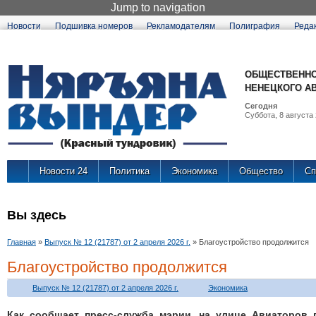
Jump to navigation
Новости
Подшивка номеров
Рекламодателям
Полиграфия
Реда
ОБЩЕСТВЕННО
НЕНЕЦКОГО А
Сегодня
Суббота, 8 августа 
Новости 24
Политика
Экономика
Общество
Сп
Вы здесь
Главная
»
Выпуск № 12 (21787) от 2 апреля 2026 г.
»
Благоустройство продолжится
Благоустройство продолжится
Выпуск № 12 (21787) от 2 апреля 2026 г.
Экономика
Как сообщает пресс-служба мэрии, на улице Авиаторов 