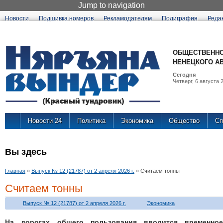
Jump to navigation
Новости
Подшивка номеров
Рекламодателям
Полиграфия
Реда
ОБЩЕСТВЕННО
НЕНЕЦКОГО А
Сегодня
Четверг, 6 августа 2
Новости 24
Политика
Экономика
Общество
Сп
Вы здесь
Главная
»
Выпуск № 12 (21787) от 2 апреля 2026 г.
»
Считаем тонны
Считаем тонны
Выпуск № 12 (21787) от 2 апреля 2026 г.
Экономика
На дорогах общего пользования вводится временное