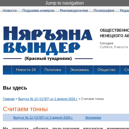
Jump to navigation
Новости
Подшивка номеров
Рекламодателям
Полиграфия
Реда
ОБЩЕСТВЕННО
НЕНЕЦКОГО А
Сегодня
Суббота, 8 августа 
Новости 24
Политика
Экономика
Общество
Сп
Вы здесь
Главная
»
Выпуск № 12 (21787) от 2 апреля 2026 г.
»
Считаем тонны
Считаем тонны
Выпуск № 12 (21787) от 2 апреля 2026 г.
Экономика
На дорогах общего пользования вводится временное