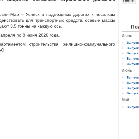
рьян-Мар – Усинск и подъездных дорогах к посёлкам
действовать для транспортных средств, осевые массы
шают 3,5 тонны на каждую ось.
По
 апреля по 8 июня 2026 года.
Июль
Выпуск 
артаментом строи­тельства, жилищно-коммунального
Выпуск 
АО.
Выпуск 
Выпуск 
Выпуск 
Июнь
Выпуск 
Выпуск 
Выпуск 
Выпуск 
Май
Выпуск 