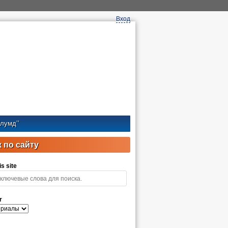
Вход
лумд’’
 по сайту
s site
r