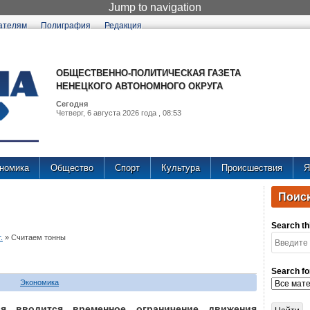
Jump to navigation
ателям
Полиграфия
Редакция
ОБЩЕСТВЕННО-ПОЛИТИЧЕСКАЯ ГАЗЕТА
НЕНЕЦКОГО АВТОНОМНОГО ОКРУГА
Сегодня
Четверг, 6 августа 2026 года , 08:53
номика
Общество
Спорт
Культура
Происшествия
Я
Поиск
Search thi
.
»
Считаем тонны
Search fo
Экономика
я вводится временное ограничение движения