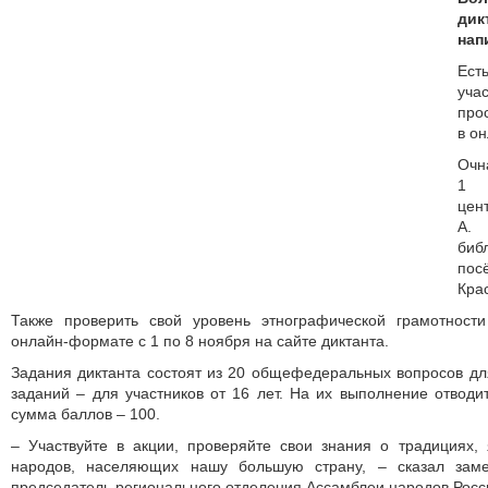
дик
нап
Ест
уча
про
в о
Очн
1 
цен
А. 
биб
по
Крас
Также проверить свой уровень этнографической грамотност
онлайн-формате с 1 по 8 ноября на сайте диктанта.
Задания диктанта состоят из 20 общефедеральных вопросов для
заданий – для участников от 16 лет. На их выполнение отводи
сумма баллов – 100.
– Участвуйте в акции, проверяйте свои знания о традициях, 
народов, населяющих нашу большую страну, – сказал заме
председатель регионального отделения Ассамблеи народов Росс