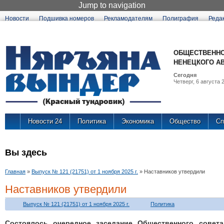
Jump to navigation
Новости
Подшивка номеров
Рекламодателям
Полиграфия
Реда
ОБЩЕСТВЕННО
НЕНЕЦКОГО А
Сегодня
Четверг, 6 августа 2
Новости 24
Политика
Экономика
Общество
Сп
Вы здесь
Главная
»
Выпуск № 121 (21751) от 1 ноября 2025 г.
»
Наставников утвердили
Наставников утвердили
Выпуск № 121 (21751) от 1 ноября 2025 г.
Политика
Состоялось очередное заседание Общественного совета