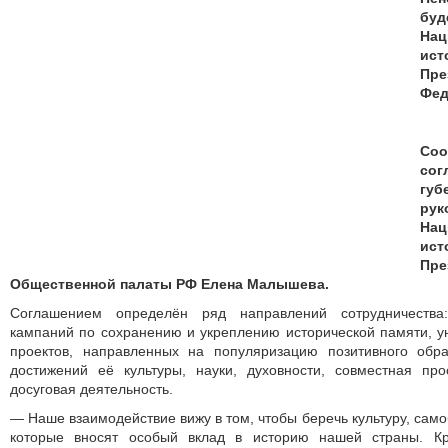
бу
На
ис
Пр
Фед
Соо
со
губ
рук
На
ис
Пр
Общественной палаты РФ Елена Малышева.
Соглашением определён ряд направлений сотрудничества:
кампаний по сохранению и укреплению исторической памяти, у
проектов, направленных на популяризацию позитивного обр
достижений её культуры, науки, духовности, совместная про
досуговая деятельность.
— Наше взаимодействие вижу в том, чтобы беречь культуру, сам
которые вносят особый вклад в историю нашей страны. К