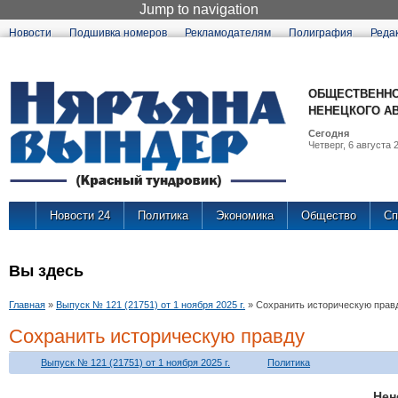
Jump to navigation
Новости
Подшивка номеров
Рекламодателям
Полиграфия
Реда
ОБЩЕСТВЕННО
НЕНЕЦКОГО А
Сегодня
Четверг, 6 августа 2
Новости 24
Политика
Экономика
Общество
Сп
Вы здесь
Главная
»
Выпуск № 121 (21751) от 1 ноября 2025 г.
»
Сохранить историческую прав
Сохранить историческую правду
Выпуск № 121 (21751) от 1 ноября 2025 г.
Политика
Нен