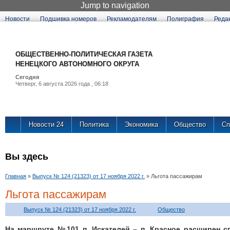
Jump to navigation
Новости
Подшивка номеров
Рекламодателям
Полиграфия
Реда
ОБЩЕСТВЕННО-ПОЛИТИЧЕСКАЯ ГАЗЕТА
НЕНЕЦКОГО АВТОНОМНОГО ОКРУГА
Сегодня
Четверг, 6 августа 2026 года , 06:18
Новости 24
Политика
Экономика
Общество
Сп
Вы здесь
Главная
»
Выпуск № 124 (21323) от 17 ноября 2022 г.
»
Льгота пассажирам
Льгота пассажирам
Выпуск № 124 (21323) от 17 ноября 2022 г.
Общество
На маршруте №101 п. Искателей – п. Красное расширен с