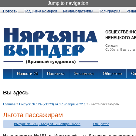
Jump to navigation
Новости
Подшивка номеров
Рекламодателям
Полиграфия
Реда
ОБЩЕСТВЕННО
НЕНЕЦКОГО А
Сегодня
Суббота, 8 августа 
Новости 24
Политика
Экономика
Общество
Сп
Вы здесь
Главная
»
Выпуск № 124 (21323) от 17 ноября 2022 г.
»
Льгота пассажирам
Льгота пассажирам
Выпуск № 124 (21323) от 17 ноября 2022 г.
Общество
На маршруте №101 п. Искателей – п. Красное расширен с