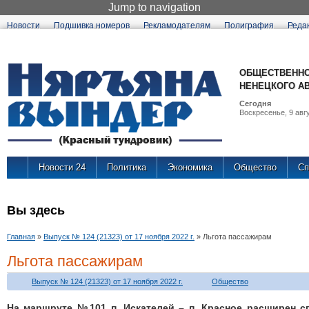
Jump to navigation
Новости
Подшивка номеров
Рекламодателям
Полиграфия
Реда
ОБЩЕСТВЕННО
НЕНЕЦКОГО А
Сегодня
Воскресенье, 9 авгу
Новости 24
Политика
Экономика
Общество
Сп
Вы здесь
Главная
»
Выпуск № 124 (21323) от 17 ноября 2022 г.
»
Льгота пассажирам
Льгота пассажирам
Выпуск № 124 (21323) от 17 ноября 2022 г.
Общество
На маршруте №101 п. Искателей – п. Красное расширен с