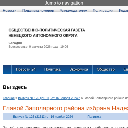
Jump to navigation
Новости
Подшивка номеров
Рекламодателям
Полиграфия
Реда
ОБЩЕСТВЕННО-ПОЛИТИЧЕСКАЯ ГАЗЕТА
НЕНЕЦКОГО АВТОНОМНОГО ОКРУГА
Сегодня
Воскресенье, 9 августа 2026 года , 19:06
Новости 24
Политика
Экономика
Общество
Сп
Вы здесь
Главная
»
Выпуск № 126 (21611) от 16 ноября 2024 г.
»
Главой Заполярного района 
Главой Заполярного района избрана Над
Выпуск № 126 (21611) от 16 ноября 2024 г.
Политика
За её кандидатуру проголосовали депутаты районного совет