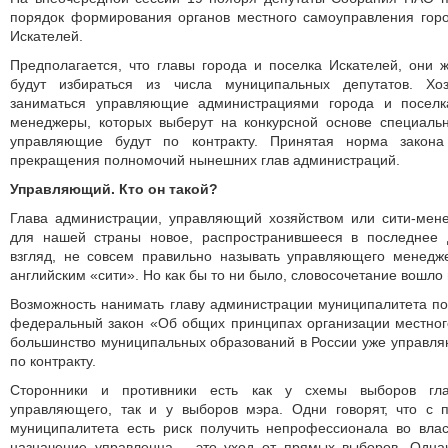
порядок формирования органов местного самоуправления гор
Искателей.
Предполагается, что главы города и поселка Искателей, они 
будут избираться из числа муниципальных депутатов. Хо
заниматься управляющие администрациями города и поселка
менеджеры, которых выберут на конкурсной основе специаль
управляющие будут по контракту. Принятая норма закона
прекращения полномочий нынешних глав администраций.
Управляющий. Кто он такой?
Глава администрации, управляющий хозяйством или сити-мен
для нашей страны новое, распространившееся в последнее 
взгляд, не совсем правильно называть управляющего менедж
английским «сити». Но как бы то ни было, словосочетание вошло 
Возможность нанимать главу администрации муниципалитета по
федеральный закон «Об общих принципах организации местног
большинство муниципальных образований в России уже управл
по контракту.
Сторонники и противники есть как у схемы выборов гл
управляющего, так и у выборов мэра. Одни говорят, что с 
муниципалитета есть риск получить непрофессионала во влас
назначение управленца – это уход от прямых выборов. Однак