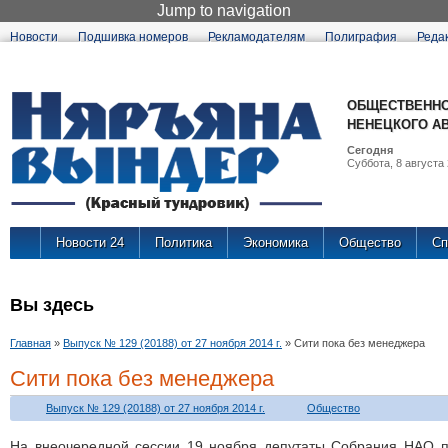
Jump to navigation
Новости
Подшивка номеров
Рекламодателям
Полиграфия
Реда
ОБЩЕСТВЕННО
НЕНЕЦКОГО А
Сегодня
Суббота, 8 августа 
Новости 24
Политика
Экономика
Общество
Сп
Вы здесь
Главная
»
Выпуск № 129 (20188) от 27 ноября 2014 г.
»
Сити пока без менеджера
Сити пока без менеджера
Выпуск № 129 (20188) от 27 ноября 2014 г.
Общество
На внеочередной сессии 19 ноября депутаты Собрания НАО 