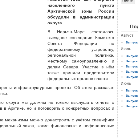
населённого пункта
Арктической зоны России
обсудили в администрации
округа.
По
В Нарьян-Маре состоялось
Август
выездное совещание Комитета
Выпуск 
Совета Федерации по
федеративному устройству,
Июль
региональной политике,
Выпуск 
местному самоуправлению и
Выпуск 
делам Севера. Участие в нём
Выпуск 
Выпуск 
также приняли представители
Выпуск 
федеральных органов власти.
Июнь
отрены инфраструктурные проекты. Об этом рассказал
Выпуск 
нко:
Выпуск 
Выпуск 
го округа мы должны не только выслушать отчёты о
Выпуск 
в в Арктике, но и поговорить о конкретных вопросах и
кие механизмы можно донастроить с учётом специфики
едеральный закон, какие финансовые и нефинансовые