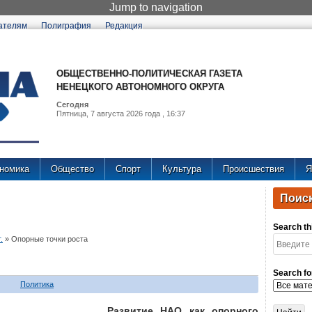
Jump to navigation
ателям
Полиграфия
Редакция
ОБЩЕСТВЕННО-ПОЛИТИЧЕСКАЯ ГАЗЕТА
НЕНЕЦКОГО АВТОНОМНОГО ОКРУГА
Сегодня
Пятница, 7 августа 2026 года , 16:37
номика
Общество
Спорт
Культура
Происшествия
Я
Поиск
Search thi
.
»
Опорные точки роста
Search fo
Политика
Развитие НАО как опорного