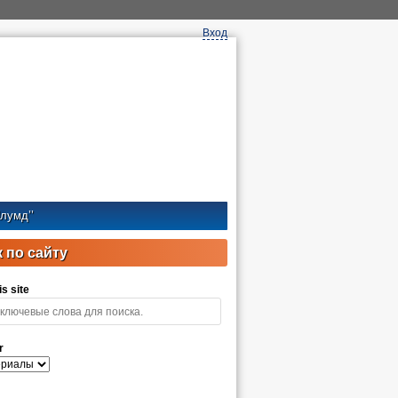
Вход
лумд’’
 по сайту
s site
r