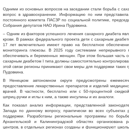
Одними из основных вопросов на заседании стали борьба с са
вопрос в здравоохранении. Информацию по ним представила
постоянного комитета ПАСЗР по социальной политике, предсе
Собрания депутатов НАО Ирина Пудовкина.
– Одним из факторов успешного лечения сахарного диабета явл
крови. В рамках федерального проекта дети с сахарным диабето
17 лет включительно имеют право на бесплатное обеспечен
мониторинга глюкозы. В 2025 году системами непрерывного 
обеспечивать и беременных женщин. При этом большая часть 
сахарным диабетом I типа должны самостоятельно контролироват
этой связи регионы принимают свои меры для поддержки таких г
Пудовкина.
В Ненецком автономном округе предусмотрены ежемесяч
предоставление лекарственных препаратов и изделий медицинс
врачей. В частности, бесплатно или с 50-процентной скидкой
шприц-ручки и иглы к ним, а также инсулины и их аналоги.
Как показал анализ информации, представленной законодат
Запада по данному вопросу, практически во всех субъектах
поддержки. Разработаны регио­нальные программы по борьб
Архангельской и Калининградской областях организована р
центров, в отдельных регионах созданы и функционируют школ