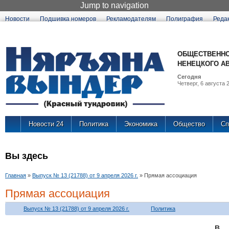
Jump to navigation
Новости
Подшивка номеров
Рекламодателям
Полиграфия
Реда
ОБЩЕСТВЕННО
НЕНЕЦКОГО А
Сегодня
Четверг, 6 августа 2
Новости 24
Политика
Экономика
Общество
Сп
Вы здесь
Главная
»
Выпуск № 13 (21788) от 9 апреля 2026 г.
»
Прямая ассоциация
Прямая ассоциация
Выпуск № 13 (21788) от 9 апреля 2026 г.
Политика
В 