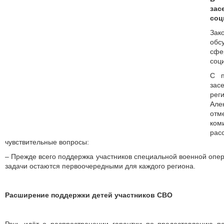
зас
соц
Зак
обс
сф
соц
С п
зас
рег
Ал
отм
ко
ра
чувствительные вопросы:
– Прежде всего поддержка участников специальной военной опер
задачи остаются первоочередными для каждого региона.
Расширение поддержки детей участников СВО