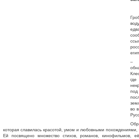
Гро
вод
едв
со
сс
ро
еги
– 
об
Кле
гд
нек
под
по
зем
во 
Рус
Об
которая славилась красотой, умом и любовными похождениями, 
Ей посвящено множество стихов, романов, кинофильмов, её