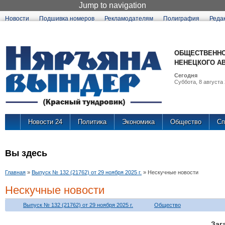
Jump to navigation
Новости
Подшивка номеров
Рекламодателям
Полиграфия
Реда
ОБЩЕСТВЕННО
НЕНЕЦКОГО А
Сегодня
Суббота, 8 августа 
Новости 24
Политика
Экономика
Общество
Сп
Вы здесь
Главная
»
Выпуск № 132 (21762) от 29 ноября 2025 г.
»
Нескучные новости
Нескучные новости
Выпуск № 132 (21762) от 29 ноября 2025 г.
Общество
Заг