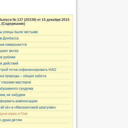
Выпуск № 137 (20339) от 15 декабря 2015
г. (Содержание)
ы улицы были чистыми
м Донбасса
ыв завершается
щают ветер
е рубежи
я действий
трой готов софинансировать НАО
на природы – общая забота
г глазами мастеров
абушкиного сундучка
им, не забудем
оформить компенсацию
эй сё» в «Малахитовой шкатулке»
дник мамы в Оме
о души детям