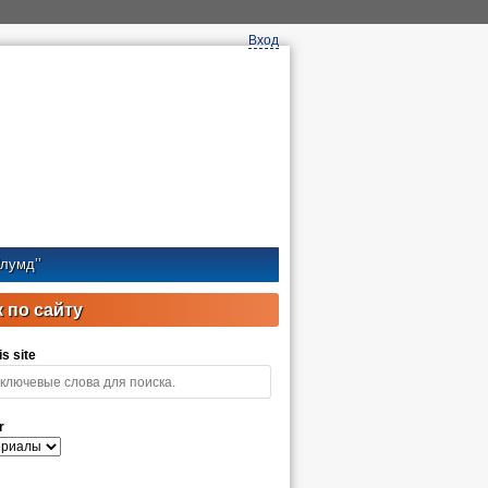
Вход
лумд’’
 по сайту
s site
r