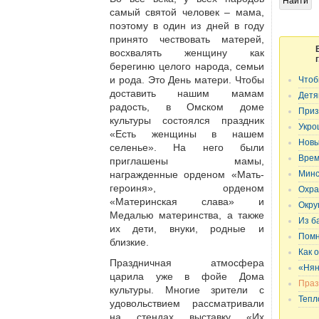
самый святой человек – мама,
поэтому в один из дней в году
принято чествовать матерей,
восхвалять женщину как
берегиню целого народа, семьи
и рода. Это День матери. Чтобы
Чтоб
доставить нашим мамам
Детя
радость, в Омском доме
Приз
культуры состоялся праздник
Укро
«Есть женщины в нашем
Новы
селенье». На него были
Врем
приглашены мамы,
награжденные орденом «Мать-
Минс
героиня», орденом
Охра
«Материнская слава» и
Окру
Медалью материнства, а также
Из б
их дети, внуки, родные и
Помн
близкие.
Как 
Праздничная атмосфера
«Нян
царила уже в фойе Дома
Праз
культуры. Многие зрители с
Тепл
удовольствием рассматривали
на стендах выставку «Их