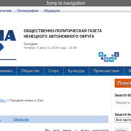
Jump to navigation
ателям
Полиграфия
Редакция
ОБЩЕСТВЕННО-ПОЛИТИЧЕСКАЯ ГАЗЕТА
НЕНЕЦКОГО АВТОНОМНОГО ОКРУГА
Сегодня
Четверг, 6 августа 2026 года , 10:38
номика
Общество
Спорт
Культура
Происшествия
Я
Поиск
Search thi
5 г.
»
Праздник мамы в Оме
Search fo
.
Общество
Во все века, у всех народов