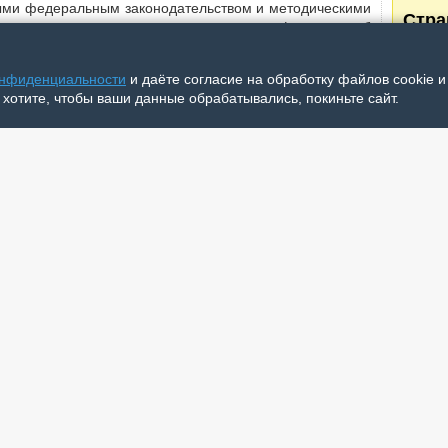
ми федеральным законодательством и методическими
Стр
ств, стали: открытость и доступность информации об
 предоставления услуг и доступность их получения,
, вежливость и компетентность специалистов, а также
1
онфиденциальности
и даёте согласие на обработку файлов cookie 
ми в целом.
2
 хотите, чтобы ваши данные обрабатывались, покиньте сайт.
уровень работы учреждений, профессионализм и
следу
 Тем не менее опрошенные отметили необходимость
после
ц с ограниченными возможностями здоровья.
утвердили члены общественного совета по независимой
разования НАО. В ходе обсуждения член совета,
ения Всероссийской организации родителей детей-
По
а:
Август
имание качеству исполнения работ при создании
Выпуск 
формального подхода. Следует привлекать экспертов в
Июль
ценке, но и планированию работ, чтобы учитывать
Выпуск 
 этого, нужно обеспечить регулярный мониторинг и
Выпуск 
 поддержания их доступности.
Выпуск 
Выпуск 
офильным департаментом будет разработан план по
Выпуск 
ов. Главная цель таких мероприятий – повышение
Июнь
ественно новый уровень работы учреждений социальной
Выпуск 
Выпуск 