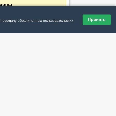
аницы
Принять
и передачу обезличенных пользовательских
ющая ›
дняя »
дшивка номеров
№ 30 (21805) от 6 августа 2026 г.
№ 29 (21804) от 30 июля 2026 г.
№ 28 (21803) от 23 июля 2026 г.
№ 27 (21802) от 16 июля 2026 г.
№ 26 (21801) от 9 июля 2026 г.
№ 25 (21800) от 2 июля 2026 г.
№ 24 (21799) от 25 июня 2026 г.
№ 23 (21798) от 18 июня 2026 г.