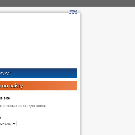
Вход
лумд’’
 по сайту
s site
r