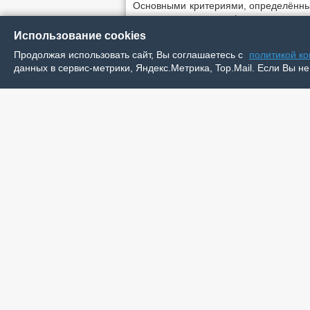
Основными критериями, определённы
рекомендациями профильных министер
организации, комфортность условий
Использование cookies
время ожидания, доб­рожелательность
Продолжая использовать сайт, Вы соглашаетесь с
политикой к
удовлетворённость оказанными услуга
данных в сервис-метрики, Яндекс.Метрика, Top.Mail. Если Вы не
Жители округа высоко оценили 
доброжелательность сотрудников.
повышения доступности услуг для ли
Отчёт оператора детально изучили и 
оценке учреждений культуры и об
председатель регионального отдел
инвалидов Людмила Куликова отметил
– Необходимо уделить особое вн
безбарьерной среды, чтобы избежать 
сфере инвалидности не только к о
реальные потребности людей. Кроме
контроль за состоянием объектов для
По итогам независимой оценки пр
устранению выявленных недостатк
качества жизни людей, вывод на кач
сферы региона.