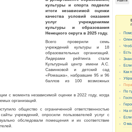
культуры и спорта подвели
итоги независимой оценки
качества условий оказания
услуг учреждениями
культуры и образования
Ненецкого округа в 2025 году.
Помо
Олен
Всего проверили семь
учреждений культуры и 18
Чтоб
образовательных организаций.
Есть
Лидерами рейтинга стали
Знан
Культурный центр имени А.С.
Если
Савинковой и детский сад
Как 
«Ромашка», набравшие 95 и 96
Убра
баллов из 100 возможных
Пора
По т
ии с момента независимой оценки в 2022 году, когда
Госп
яемых организаций.
Геро
ступило общество с ограниченной ответственностью
На о
сайты учреждений, опросили пользователей услуг с
Если
зуально обследовали помещения и их соответствие
О ма
телей.