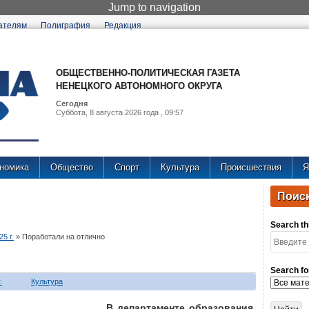
Jump to navigation
ателям
Полиграфия
Редакция
ОБЩЕСТВЕННО-ПОЛИТИЧЕСКАЯ ГАЗЕТА
НЕНЕЦКОГО АВТОНОМНОГО ОКРУГА
Сегодня
Суббота, 8 августа 2026 года , 09:57
номика
Общество
Спорт
Культура
Происшествия
Я
Поиск
Search thi
5 г.
»
Поработали на отлично
Search fo
.
Культура
В департаменте образования,