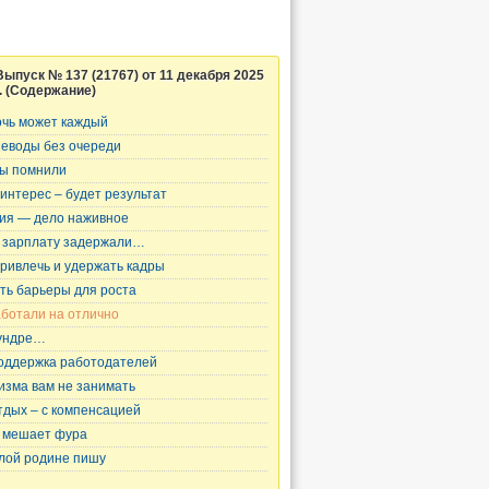
Выпуск № 137 (21767) от 11 декабря 2025
г. (Содержание)
чь может каждый
еводы без очереди
ы помнили
 интерес – будет результат
ия — дело наживное
 зарплату задержали…
привлечь и удержать кадры
ть барьеры для роста
ботали на отлично
ундре…
оддержка работодателей
изма вам не занимать
тдых – с компенсацией
 мешает фура
лой родине пишу