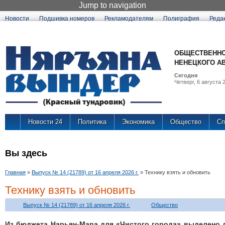
Jump to navigation
Новости
Подшивка номеров
Рекламодателям
Полиграфия
Реда
ОБЩЕСТВЕННО
НЕНЕЦКОГО А
Сегодня
Четверг, 6 августа 2
Новости 24
Политика
Экономика
Общество
Сп
Вы здесь
Главная
»
Выпуск № 14 (21789) от 16 апреля 2026 г.
»
Технику взять и обновить
Технику взять и обновить
Выпуск № 14 (21789) от 16 апреля 2026 г.
Общество
Из бюджета Нарьян-Мара для «Чистого города» выделено 