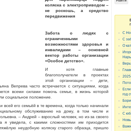
коляска с электроприводом –
не роскошь, а средство
передвижения
Забота о людях с
С Но
ограниченными
С за
возможностями здоровья и
О ка
инвалидами – основной
Игор
вектор работы организации
Нарь
«Особое детство».
Верь
И хотя главные
Глав
благополучатели в проектах
2025
этой организации – дети,
Пото
ьяна Вепрева часто встречается с ситуациями, когда
Если
чется всеми силами помочь семье, в жизнь которой
год 
или социальное положение.
Бори
 всей его семьёй в те времена, когда только начинали
Инте
социальному обслуживанию на дому, в том числе и
С юб
ольевна. – Андрей – взрослый человек, но из-за своего
Новы
да я увидела, с какими сложностями им приходится
Важн
 тяжёлую неудобную коляску старого образца, пришло