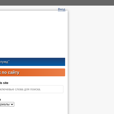
Вход
лумд’’
 по сайту
s site
r