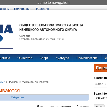
Jump to navigation
ателям
Полиграфия
Редакция
ОБЩЕСТВЕННО-ПОЛИТИЧЕСКАЯ ГАЗЕТА
НЕНЕЦКОГО АВТОНОМНОГО ОКРУГА
Сегодня
Суббота, 8 августа 2026 года , 10:53
номика
Общество
Спорт
Культура
Происшествия
Я
Поиск
Search thi
5 г.
»
Под новый год мечты сбываются
бываются
Search fo
.
Общество
Для нарьянмарца Андрея