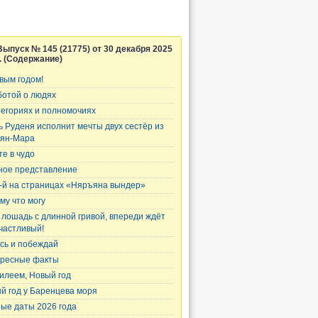
Выпуск № 145 (21775) от 30 декабря 2025
г. (Содержание)
вым годом!
ботой о людях
тегориях и полномочиях
ь Руденя исполнит мечты двух сестёр из
ян-Мара
те в чудо
ное представление
-й на страницах «Няръяна вындер»
му что могу
 лошадь с длинной гривой, впереди ждёт
счастливый!
сь и побеждай
ресные факты
илеем, Новый год
й год у Баренцева моря
ые даты 2026 года