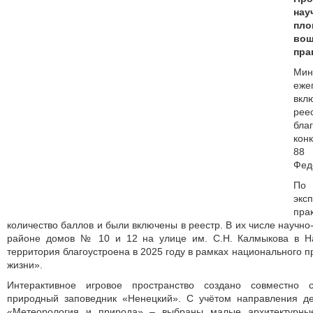
нау
пл
во
пра
Мин
еже
вк
ре
благ
конк
88
Фед
По
эк
пра
количество баллов и были включены в реестр. В их числе научн
районе домов № 10 и 12 на улице им. С.Н. Калмыкова в Н
территория благоустроена в 2025 году в рамках национального 
жизни».
Интерактивное игровое пространство создано совместно 
природный заповедник «Ненецкий». С учётом направления д
«Метеорология и природа» – выбраны малые архитектурны