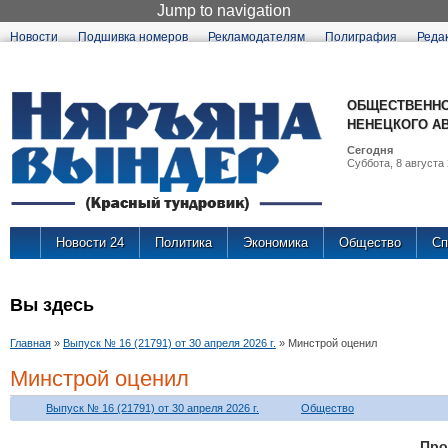
Jump to navigation
Новости
Подшивка номеров
Рекламодателям
Полиграфия
Реда
ОБЩЕСТВЕННО
НЕНЕЦКОГО А
Сегодня
Суббота, 8 августа 
Новости 24
Политика
Экономика
Общество
Сп
Вы здесь
Главная
»
Выпуск № 16 (21791) от 30 апреля 2026 г.
»
Минстрой оценил
Минстрой оценил
Выпуск № 16 (21791) от 30 апреля 2026 г.
Общество
Про