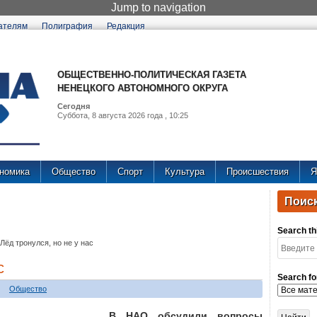
Jump to navigation
ателям
Полиграфия
Редакция
ОБЩЕСТВЕННО-ПОЛИТИЧЕСКАЯ ГАЗЕТА
НЕНЕЦКОГО АВТОНОМНОГО ОКРУГА
Сегодня
Суббота, 8 августа 2026 года , 10:25
номика
Общество
Спорт
Культура
Происшествия
Я
Поиск
Search thi
Лёд тронулся, но не у нас
с
Search fo
Общество
В НАО обсудили вопросы