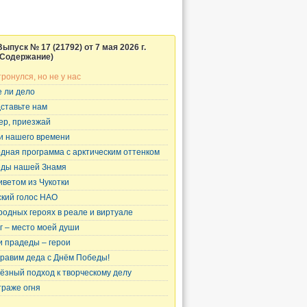
Выпуск № 17 (21792) от 7 мая 2026 г.
(Содержание)
тронулся, но не у нас
 ли дело
ставьте нам
ер, приезжай
и нашего времени
дная программа с арктическим оттенком
ды нашей Знамя
иветом из Чукотки
кий голос НАО
родных героях в реале и виртуале
г – место моей души
 прадеды – герои
равим деда с Днём Победы!
ёзный подход к творческому делу
траже огня