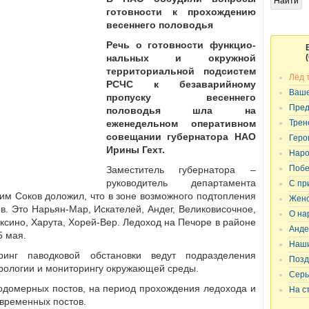
готовности к прохождению
весеннего половодья
Речь о готовности функцио­
нальных и окружной
территориальной подсистем
Лёд 
РСЧС к безаварийному
Ваше
пропуску весеннего
Пред
половодья шла на
еженедельном оперативном
Трен
совещании губернатора НАО
Геро
Ирины Гехт.
Наро
Побе
Заместитель губернатора –
руководитель департамента
С пр
м Соков доложил, что в зоне возможного подтопления
Женс
ов. Это Нарьян-Мар, Искателей, Андег, Великовисочное,
О на
Оксино, Харута, Хорей-Вер. Ледоход на Печоре в районе
Анде
5 мая.
Наши
инг паводковой обстановки ведут подразделения
Позд
рологии и мониторингу окружающей среды.
Серь
водомерных постов, на период прохождения ледохода и
На с
 временных постов.