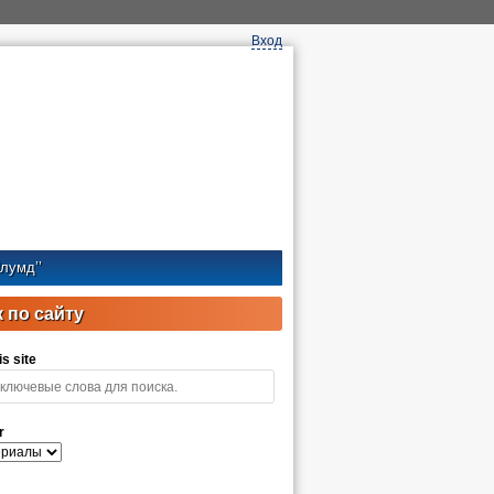
Вход
лумд’’
 по сайту
s site
r