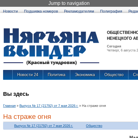
Jump to navigation
Новости
Подшивка номеров
Рекламодателям
Полиграфия
Реда
ОБЩЕСТВЕННО
НЕНЕЦКОГО А
Сегодня
Четверг, 6 августа 2
Новости 24
Политика
Экономика
Общество
Сп
Вы здесь
Главная
»
Выпуск № 17 (21792) от 7 мая 2026 г.
»
На страже огня
На страже огня
Выпуск № 17 (21792) от 7 мая 2026 г.
Общество
Ма