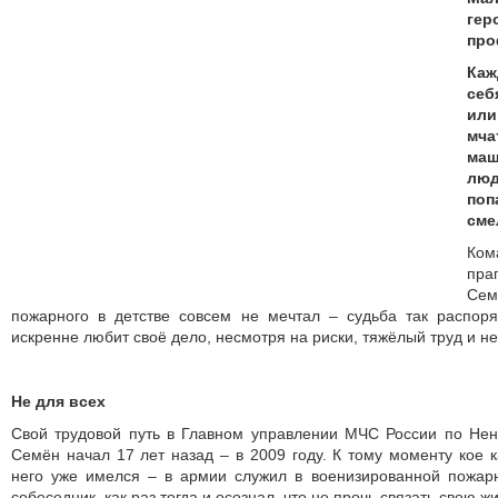
гер
про
Каж
себ
ил
мча
маш
люд
по
сме
Ко
пра
Се
пожарного в детстве совсем не мечтал – судьба так распор
искренне любит своё дело, несмотря на риски, тяжёлый труд и 
Не для всех
Свой трудовой путь в Главном управлении МЧС России по Нен
Семён начал 17 лет назад – в 2009 году. К тому моменту кое к
него уже имелся – в армии служил в военизированной пожарн
собеседник, как раз тогда и осознал, что не прочь связать свою ж