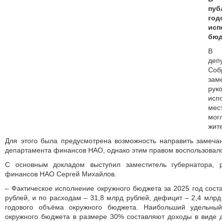
пу
го
ис
бюд
В 
де
Со
зам
ру
ис
мес
мог
жит
Для этого была предусмотрена возможность направить замеча
департамента финансов НАО, однако этим правом воспользовалс
С основным докладом выступил заместитель губернатора, р
финансов НАО Сергей Михайлов.
– Фактическое исполнение окружного бюджета за 2025 год сост
рублей, и по расходам – 31,8 млрд рублей, дефицит – 2,4 млрд
годового объёма окружного бюджета. Наибольший удельный
окружного бюджета в размере 30% составляют доходы в виде 