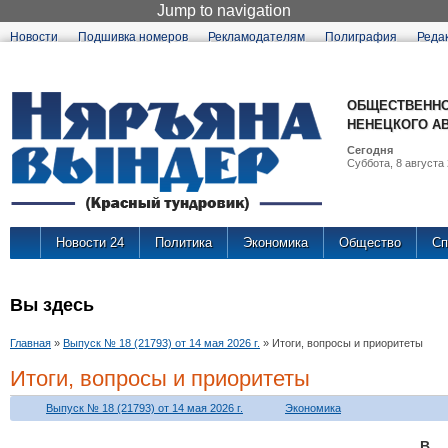
Jump to navigation
Новости
Подшивка номеров
Рекламодателям
Полиграфия
Реда
ОБЩЕСТВЕННО
НЕНЕЦКОГО А
Сегодня
Суббота, 8 августа 
Новости 24
Политика
Экономика
Общество
Сп
Вы здесь
Главная
»
Выпуск № 18 (21793) от 14 мая 2026 г.
»
Итоги, вопросы и приоритеты
Итоги, вопросы и приоритеты
Выпуск № 18 (21793) от 14 мая 2026 г.
Экономика
В 