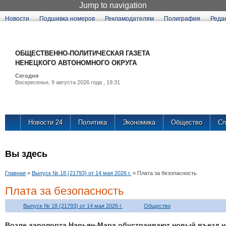
Jump to navigation
Новости
Подшивка номеров
Рекламодателям
Полиграфия
Реда
ОБЩЕСТВЕННО-ПОЛИТИЧЕСКАЯ ГАЗЕТА
НЕНЕЦКОГО АВТОНОМНОГО ОКРУГА
Сегодня
Воскресенье, 9 августа 2026 года , 19:31
Новости 24
Политика
Экономика
Общество
Сп
Вы здесь
Главная
»
Выпуск № 18 (21793) от 14 мая 2026 г.
»
Плата за безопасность
Плата за безопасность
Выпуск № 18 (21793) от 14 мая 2026 г.
Общество
Возле аэропорта Нарьян-Мара обустраивают новый въезд на