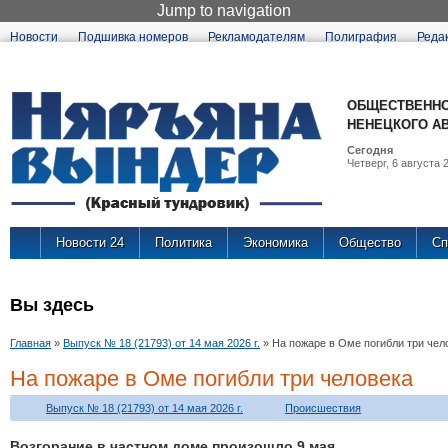
Jump to navigation
Новости
Подшивка номеров
Рекламодателям
Полиграфия
Реда
ОБЩЕСТВЕННО
НЕНЕЦКОГО А
Сегодня
Четверг, 6 августа 2
Новости 24
Политика
Экономика
Общество
Сп
Вы здесь
Главная
»
Выпуск № 18 (21793) от 14 мая 2026 г.
»
На пожаре в Оме погибли три чел
На пожаре в Оме погибли три человека
Выпуск № 18 (21793) от 14 мая 2026 г.
Происшествия
Возгорание в частном доме произошло 9 мая.