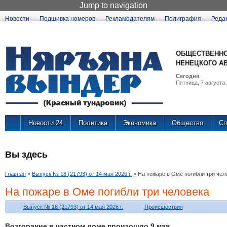
Jump to navigation
Новости
Подшивка номеров
Рекламодателям
Полиграфия
Реда
ОБЩЕСТВЕННО
НЕНЕЦКОГО А
Сегодня
Пятница, 7 августа 
Новости 24
Политика
Экономика
Общество
Сп
Вы здесь
Главная
»
Выпуск № 18 (21793) от 14 мая 2026 г.
»
На пожаре в Оме погибли три чел
На пожаре в Оме погибли три человека
Выпуск № 18 (21793) от 14 мая 2026 г.
Происшествия
Возгорание в частном доме произошло 9 мая.