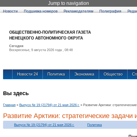
Jump to navigation
Новости
Подшивка номеров
Рекламодателям
Полиграфия
Реда
ОБЩЕСТВЕННО-ПОЛИТИЧЕСКАЯ ГАЗЕТА
НЕНЕЦКОГО АВТОНОМНОГО ОКРУГА
Сегодня
Воскресенье, 9 августа 2026 года , 08:48
Новости 24
Политика
Экономика
Общество
Сп
Вы здесь
Главная
»
Выпуск № 19 (21794) от 21 мая 2026 г.
»
Развитие Арктики: стратегически
Развитие Арктики: стратегические задачи
Выпуск № 19 (21794) от 21 мая 2026 г.
Политика
По