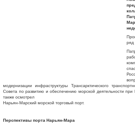
пр
ко
Пат
Ма
нед
Про
ряд
Па
раб
ко
спа
Рос
во
модернизации инфраструктуры Трансарктического транспорт
Совета по развитию и обеспечению морской деятельности при 
также осмотрел
Нарьян-Марский морской торговый порт.
Перспективы порта Нарьян-Мара