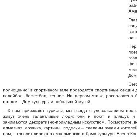
раб
Амд
Гл
соц
вст
лич
Пе
пое
гл
физ
ком
Дом
Се
полноценно: в спортивном зале проводятся спортивные секции д
волейбол, баскетбол, теннис. На первом этаже расположена б
втором – Дом культуры и небольшой музей.
– К нам приезжают туристы, мы всегда с удовольствием пров
живут очень талантливые люди: они и поют, и пляшут, и 
занимаются декоративно-прикладным искусством. Посмотрите, в
алмазная мозаика, картины, поделки – сделаны руками жителей
нам, – говорит директор амдерминского Дома культуры Елена Ко