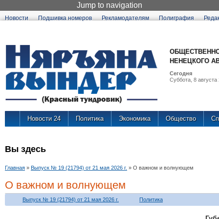
Jump to navigation
Новости
Подшивка номеров
Рекламодателям
Полиграфия
Реда
ОБЩЕСТВЕННО
НЕНЕЦКОГО А
Сегодня
Суббота, 8 августа 
Новости 24
Политика
Экономика
Общество
Сп
Вы здесь
Главная
»
Выпуск № 19 (21794) от 21 мая 2026 г.
»
О важном и волнующем
О важном и волнующем
Выпуск № 19 (21794) от 21 мая 2026 г.
Политика
Губ