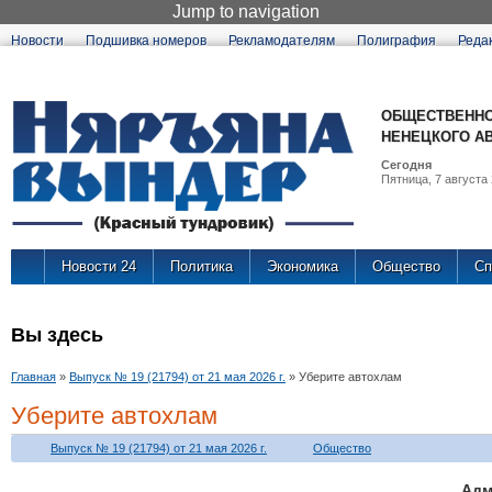
Jump to navigation
Новости
Подшивка номеров
Рекламодателям
Полиграфия
Реда
ОБЩЕСТВЕННО
НЕНЕЦКОГО А
Сегодня
Пятница, 7 августа 
Новости 24
Политика
Экономика
Общество
Сп
Вы здесь
Главная
»
Выпуск № 19 (21794) от 21 мая 2026 г.
»
Уберите автохлам
Уберите автохлам
Выпуск № 19 (21794) от 21 мая 2026 г.
Общество
Адм