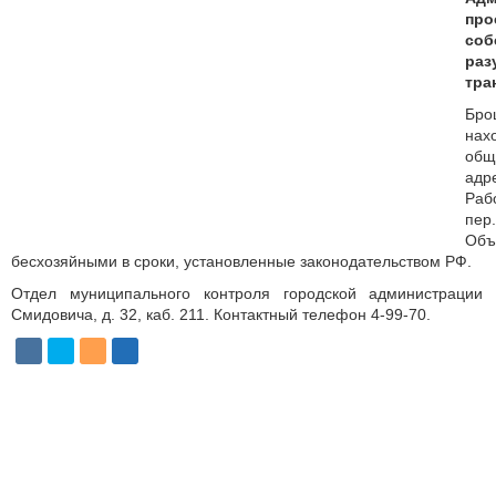
п
соб
раз
тра
Бр
нах
об
ад
Раб
пе
Объ
бесхозяйными в сроки, установленные законодательством РФ.
Отдел муниципального контроля городской администрации 
Смидовича, д. 32, каб. 211. Контактный телефон 4-99-70.