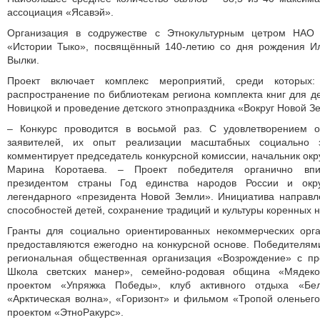
ассоциация «Ясавэй».
Организация в содружестве с Этнокультурным цетром НАО 
«Истории Тыко», посвящённый 140-летию со дня рождения Ил
Вылки.
Проект включает комплекс мероприятий, среди которых:
распространение по библиотекам региона комплекта книг для 
Новицкой и проведение детского этнопраздника «Вокруг Новой Зе
– Конкурс проводится в восьмой раз. С удовлетворением 
заявителей, их опыт реализации масштабных социально 
комментирует председатель конкурсной комиссии, начальник окр
Марина Коротаева. – Проект победителя органично впи
президентом страны Год единства народов России и ок
легендарного «президента Новой Земли». Инициатива направл
способностей детей, сохранение традиций и культуры коренных 
Гранты для социально ориентированных некоммерческих орг
предоставляются ежегодно на конкурсной основе. Победителям
региональная общественная организация «Возрождение» с пр
Школа светских манер», семейно-родовая община «Мядеко
проектом «Упряжка Победы», клуб активного отдыха «Б
«Арктическая волна», «Горизонт» и фильмом «Тропой оленьего
проектом «ЭтноРакурс».