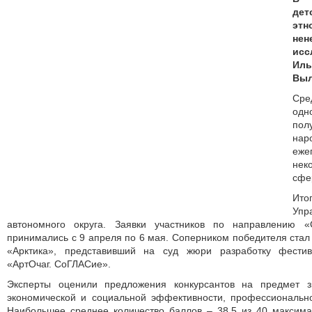
дет
эт
не
исс
Иль
Выл
Сре
од
пол
нар
еже
нек
сфе
Ито
Упр
автономного округа. Заявки участников по направлению 
принимались с 9 апреля по 6 мая. Соперником победителя стал
«Арктика», представивший на суд жюри разработку фестив
«АртОчаг. СоГЛАСие».
Эксперты оценили предложения конкурсантов на предмет зн
экономической и социальной эффективности, профессионально
Наибольшее среднее количество баллов – 38,5 из 40 максим