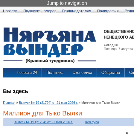
Jump to navigation
Новости
Подшивка номеров
Рекламодателям
Полиграфия
Реда
ОБЩЕСТВЕННО
НЕНЕЦКОГО А
Сегодня
Пятница, 7 августа 
Новости 24
Политика
Экономика
Общество
Сп
Вы здесь
Главная
»
Выпуск № 19 (21794) от 21 мая 2026 г.
»
Миллион для Тыко Вылки
Миллион для Тыко Вылки
Выпуск № 19 (21794) от 21 мая 2026 г.
Культура
В 