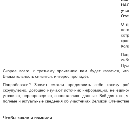
НАО
уч
Оте
О п
пог
со
кра
Кол
Поп
либ
Пус
Скорее всего, к третьему прочтению вам будет казаться, чт
Внимательность снизится, интерес пропадёт.
Попробовали? Значит смогли представить себе толику ра
скрупулёзно, дотошно изучают источник информации, не един
уточняют, перепроверяют, сопоставляют данные. Всё для того, 
полные и актуальные сведения об участниках Великой Отечестве
Чтобы знали и помнили