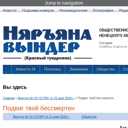
Jump to navigation
Новости
Подшивка номеров
Рекламодателям
Полиграфия
Реда
ОБЩЕСТВЕННО
НЕНЕЦКОГО А
Сегодня
Суббота, 8 августа 
Новости 24
Политика
Экономика
Общество
Сп
Вы здесь
Главная
»
Выпуск № 19 (21794) от 21 мая 2026 г.
»
Подвиг твой бессмертен
Подвиг твой бессмертен
Выпуск № 19 (21794) от 21 мая 2026 г.
Общество
Как