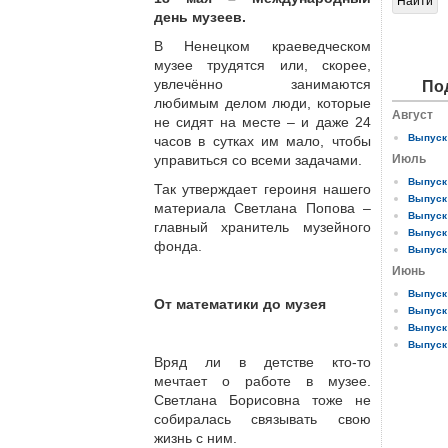
день музеев.
В Ненецком краеведческом
музее трудятся или, скорее,
увлечённо занимаются
По
любимым делом люди, которые
Август
не сидят на месте – и даже 24
Выпуск 
часов в сутках им мало, чтобы
управиться со всеми задачами.
Июль
Выпуск 
Так утверждает героиня нашего
Выпуск 
материала Светлана Попова –
Выпуск 
главный хранитель музейного
Выпуск 
фонда.
Выпуск 
Июнь
Выпуск 
От математики до музея
Выпуск 
Выпуск 
Выпуск 
Вряд ли в детстве кто-то
мечтает о работе в музее.
Светлана Борисовна тоже не
собиралась связывать свою
жизнь с ним.