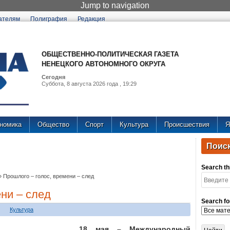
Jump to navigation
ателям
Полиграфия
Редакция
ОБЩЕСТВЕННО-ПОЛИТИЧЕСКАЯ ГАЗЕТА
НЕНЕЦКОГО АВТОНОМНОГО ОКРУГА
Сегодня
Суббота, 8 августа 2026 года , 19:29
номика
Общество
Спорт
Культура
Происшествия
Я
Поиск
Search thi
»
Прошлого – голос, времени – след
ни – след
Search fo
Культура
18 мая – Международный