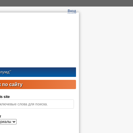
Вход
лумд’’
 по сайту
s site
r