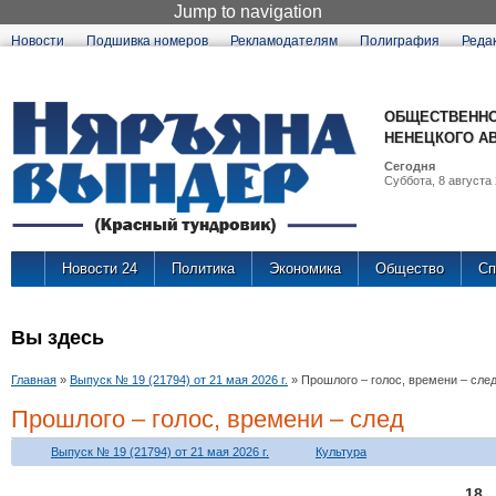
Jump to navigation
Новости
Подшивка номеров
Рекламодателям
Полиграфия
Реда
ОБЩЕСТВЕННО
НЕНЕЦКОГО А
Сегодня
Суббота, 8 августа 
Новости 24
Политика
Экономика
Общество
Сп
Вы здесь
Главная
»
Выпуск № 19 (21794) от 21 мая 2026 г.
»
Прошлого – голос, времени – сле
Прошлого – голос, времени – след
Выпуск № 19 (21794) от 21 мая 2026 г.
Культура
18