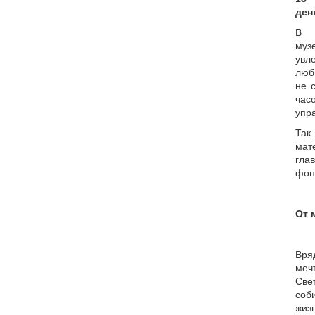
ден
В Н
муз
ув
люб
не 
час
упр
Так
мат
гла
фон
От 
Вря
меч
Све
соб
жизн