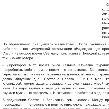
– Х
ког
оче
гал
Мож
ра
инт
био
По образованию она учитель математики. После окончания 
работала в некоммерческой организации «Надежда», где пре
Спустя некоторое время Светлану пригласили в Ненецкий краеве
техника-оператора.
– Директором в то время была Татьяна Юрьевна Журавл
попробовать себя в чём-то новом – я согласилась. Занималас
через несколько лет меня перевели на должность главного хран
давно минувших дней Светлана Попова. – Мы с моей ко
Клепиковой, можно сказать, осваивали автоматизацию музейных
нуля. На пару ездили в ведущие музеи страны, проходили и
изучали музейные программы. И вот успешно работаем в одной к
В подчинении Светланы Борисовны семь человек. Между пр
преподавания, полученные в педучилище, очень пригождаются и 