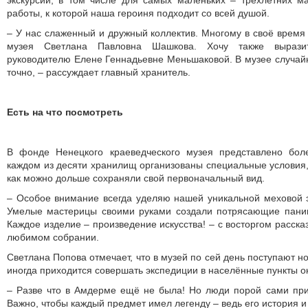
экскурсии, в том числе для самых маленьких – трёхлетних м
работы, к которой наша героиня подходит со всей душой.
– У нас слаженный и дружный коллектив. Многому в своё время
музея Светлана Павловна Шашкова. Хочу также выразит
руководителю Елене Геннадьевне Меньшаковой. В музее случай
точно, – рассуждает главный хранитель.
Есть на что посмотреть
В фонде Ненецкого краеведческого музея представлено бол
каждом из десяти хранилищ организованы специальные условия,
как можно дольше сохраняли свой первоначальный вид.
– Особое внимание всегда уделяю нашей уникальной меховой 
Умелые мастерицы своими руками создали потрясающие паниц
Каждое изделие – произведение искусства! – с восторгом расск
любимом собрании.
Светлана Попова отмечает, что в музей по сей день поступают н
иногда приходится совершать экспедиции в населённые пункты ок
– Разве что в Амдерме ещё не была! Но люди порой сами при
Важно, чтобы каждый предмет имел легенду – ведь его история и 