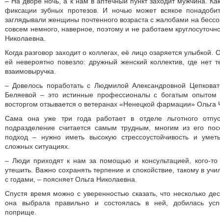
– На дворе ночь, а к нам в аптечный пункт заходит мужчина. Ка
фиксации зубных протезов. И ночью может всякое понадобит
заглядывали женщины почтенного возраста с жалобами на бессо
совсем немного, наверное, поэтому и не работаем круглосуточн
Николаевна.
Когда разговор заходит о коллегах, её лицо озаряется улыбкой. 
ей невероятно повезло: дружный женский коллектив, где нет те
взаимовыручка.
– Довелось поработать с Людмилой Александровной Цепкова
Беляевой – это истинные профессионалы с богатым опытом 
восторгом отзывается о ветеранах «Ненецкой фармации» Ольга 
Сама она уже три года работает в отделе льготного отпус
подразделение считается самым трудным, многим из его пос
подход – нужно иметь высокую стрессоустойчивость и умет
сложных ситуациях.
– Люди приходят к нам за помощью и консультацией, кого-то
утешить. Важно сохранять терпение и спокойствие, такому в учи
с годами, – поясняет Ольга Николаевна.
Спустя время можно с уверенностью сказать, что несколько де
она выбрала правильно и состоялась в ней, добилась ус
поприще.