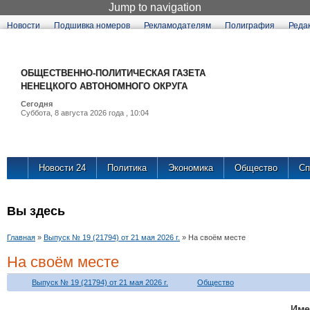
Jump to navigation
Новости
Подшивка номеров
Рекламодателям
Полиграфия
Реда
ОБЩЕСТВЕННО-ПОЛИТИЧЕСКАЯ ГАЗЕТА
НЕНЕЦКОГО АВТОНОМНОГО ОКРУГА
Сегодня
Суббота, 8 августа 2026 года , 10:04
Новости 24
Политика
Экономика
Общество
Сп
Вы здесь
Главная
»
Выпуск № 19 (21794) от 21 мая 2026 г.
»
На своём месте
На своём месте
Выпуск № 19 (21794) от 21 мая 2026 г.
Общество
Им