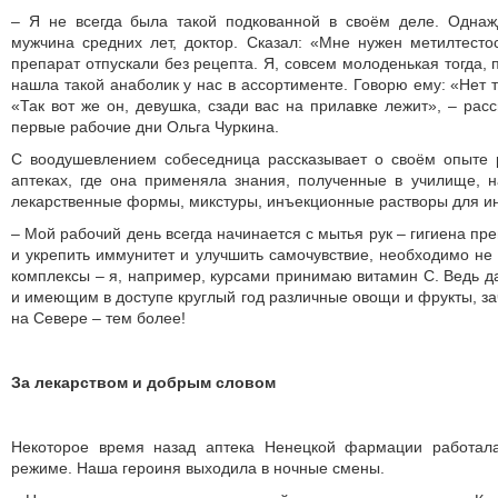
– Я не всегда была такой подкованной в своём деле. Одна
мужчина средних лет, доктор. Сказал: «Мне нужен метилтесто
препарат отпускали без рецепта. Я, совсем молоденькая тогда, 
нашла такой анаболик у нас в ассортименте. Говорю ему: «Нет т
«Так вот же он, девушка, сзади вас на прилавке лежит», – рас
первые рабочие дни Ольга Чуркина.
С воодушевлением собеседница рассказывает о своём опыте 
аптеках, где она применяла знания, полученные в училище, н
лекарственные формы, микстуры, инъекционные растворы для ин
– Мой рабочий день всегда начинается с мытья рук – гигиена пр
и укрепить иммунитет и улучшить самочувствие, необходимо не
комплексы – я, например, курсами принимаю витамин С. Ведь 
и имеющим в доступе круглый год различные овощи и фрукты, зач
на Севере – тем более!
За лекарством и добрым словом
Некоторое время назад аптека Ненецкой фармации работала
режиме. Наша героиня выходила в ночные смены.