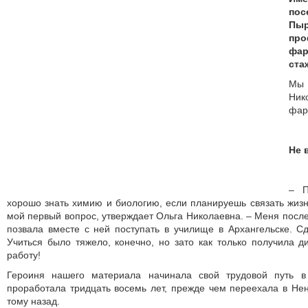
пос
Пыр
про
фа
ста
Мы
Ник
фар
Не 
– П
хорошо знать химию и биологию, если планируешь связать жиз
мой первый вопрос, утверждает Ольга Николаевна. – Меня посл
позвала вместе с ней поступать в училище в Архангельске. С
Учиться было тяжело, конечно, но зато как только получила д
работу!
Героиня нашего материала начинала свой трудовой путь в
проработала тридцать восемь лет, прежде чем переехала в Нен
тому назад.