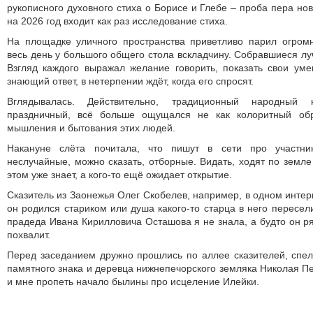
рукописного духовного стиха о Борисе и Глебе – проба пера но
на 2026 год входит как раз исследование стиха.
На площадке уличного пространства приветливо парил огром
весь день у большого общего стола вскладчину. Собравшиеся лу
Взгляд каждого выражал желание говорить, показать свои уме
знающий ответ, в нетерпении ждёт, когда его спросят.
Вглядывалась. Действительно, традиционный народный 
праздничный, всё больше ощущался не как колоритный обр
мышления и бытования этих людей.
Накануне слёта почитала, что пишут в сети про участни
неслучайные, можно сказать, отборные. Видать, ходят по земле 
этом уже знает, а кого-то ещё ожидает открытие.
Сказитель из Заонежья Олег Скобелев, например, в одном интер
он родился стариком или душа какого-то старца в него пересел
прадеда Ивана Кирилловича Осташова я не знала, а будто он ря
похвалит.
Перед заседанием дружно прошлись по аллее сказителей, спе
памятного знака и деревца нижнепечорского земляка Николая П
и мне пропеть начало былины про исцеление Илейки.