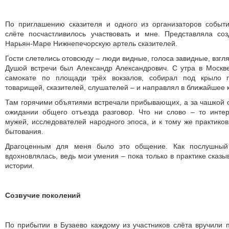
По приглашению сказителя и одного из организаторов событ
слёте посчастливилось участвовать и мне. Представляла с
Нарьян-Маре Нижнепечорскую артель сказителей.
Гости слетелись отовсюду – люди видные, голоса завидные, взгля
Душой встречи был Александр Александрович. С утра в Москв
самокате по площади трёх вокзалов, собирал под крыло п
товарищей, сказителей, слушателей – и направлял в ближайшее 
Там горячими объятиями встречали прибывающих, а за чашкой о
ожидании общего отъезда разговор. Что ни слово – то инт
мужей, исследователей народного эпоса, и к тому же практиков
бытования.
Драгоценным для меня было это общение. Как послушный 
вдохновлялась, ведь мои умения – пока только в практике сказы
истории.
Созвучие поколений
По прибытии в Бузаево каждому из участников слёта вручили