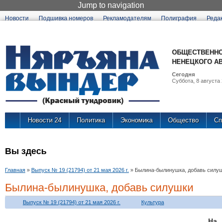
Jump to navigation
Новости
Подшивка номеров
Рекламодателям
Полиграфия
Реда
ОБЩЕСТВЕННО
НЕНЕЦКОГО А
Сегодня
Суббота, 8 августа 
Новости 24
Политика
Экономика
Общество
Сп
Вы здесь
Главная
»
Выпуск № 19 (21794) от 21 мая 2026 г.
»
Былина-былинушка, добавь силу
Былина-былинушка, добавь силушки
Выпуск № 19 (21794) от 21 мая 2026 г.
Культура
На