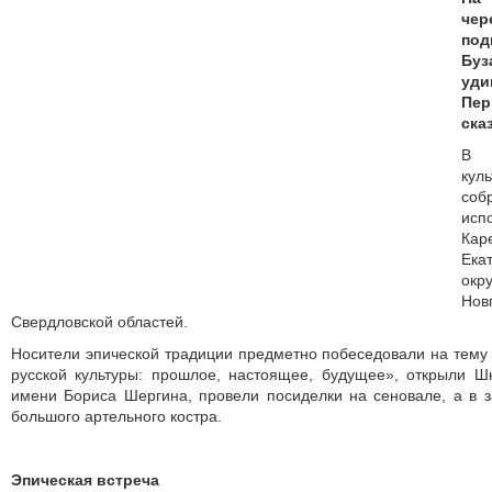
чер
по
Бу
уд
Пе
ска
В 
кул
соб
исп
Кар
Ека
окр
Нов
Свердловской областей.
Носители эпической традиции предметно побеседовали на тему 
русской культуры: прошлое, настоящее, будущее», открыли Шк
имени Бориса Шергина, провели посиделки на сеновале, а в 
большого артельного костра.
Эпическая встреча