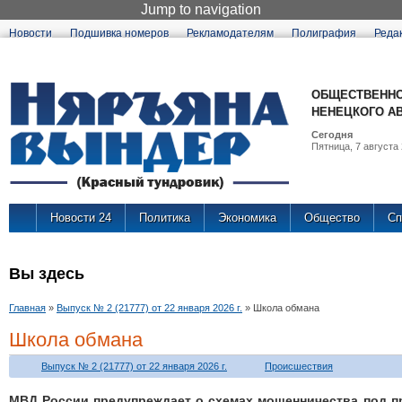
Jump to navigation
Новости
Подшивка номеров
Рекламодателям
Полиграфия
Реда
ОБЩЕСТВЕННО
НЕНЕЦКОГО А
Сегодня
Пятница, 7 августа 
Новости 24
Политика
Экономика
Общество
Сп
Вы здесь
Главная
»
Выпуск № 2 (21777) от 22 января 2026 г.
»
Школа обмана
Школа обмана
Выпуск № 2 (21777) от 22 января 2026 г.
Происшествия
МВД России предупреждает о схемах мошенничества под п