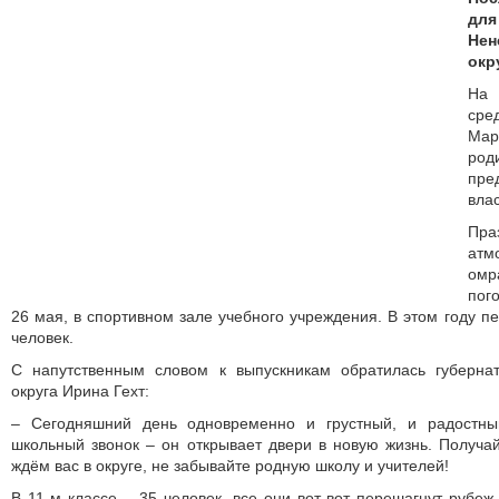
дл
Не
окр
На 
сре
Ма
ро
пре
влас
Пра
ат
ом
пог
26 мая, в спортивном зале учебного учреждения. В этом году п
человек.
С напутственным словом к выпускникам обратилась губерна
округа Ирина Гехт:
– Сегодняшний день одновременно и грустный, и радостны
школьный звонок – он открывает двери в новую жизнь. Получа
ждём вас в округе, не забывайте родную школу и учителей!
В 11-м классе – 35 человек, все они вот-вот перешагнут рубеж