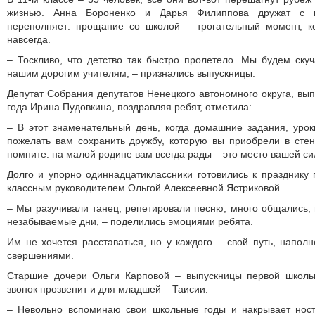
жизнью. Анна Бороненко и Дарья Филиппова дружат с п
переполняет: прощание со школой – трогательный момент, к
навсегда.
– Тоскливо, что детство так быстро пролетело. Мы будем ск
нашим дорогим учителям, – признались выпускницы.
Депутат Собрания депутатов Ненецкого автономного округа, вы
года Ирина Пудовкина, поздравляя ребят, отметила:
– В этот знаменательный день, когда домашние задания, уро
пожелать вам сохранить дружбу, которую вы приобрели в сте
помните: на малой родине вам всегда рады – это место вашей си
Долго и упорно одиннадцатиклассники готовились к празднику 
классным руководителем Ольгой Алексеевной Ястриковой.
– Мы разучивали танец, репетировали песню, много общались, 
незабываемые дни, – поделились эмоциями ребята.
Им не хочется расставаться, но у каждого – свой путь, напо
свершениями.
Старшие дочери Ольги Карповой – выпускницы первой школы
звонок прозвенит и для младшей – Таисии.
– Невольно вспоминаю свои школьные годы и накрывает нос